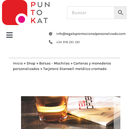
Saltar
al
contenido
info@regalopromocionalpersonalizado.com
Toggle
+34 918 261 261
Navigation
Home
Inicio
»
Shop
»
Bolsas - Mochilas
»
Carteras y monederos
personalizados
»
Tarjetero Stanwell metálico cromado
Tazas y botellas
Previous
Next
Bolsas – Mochilas
Oficina
Escritura