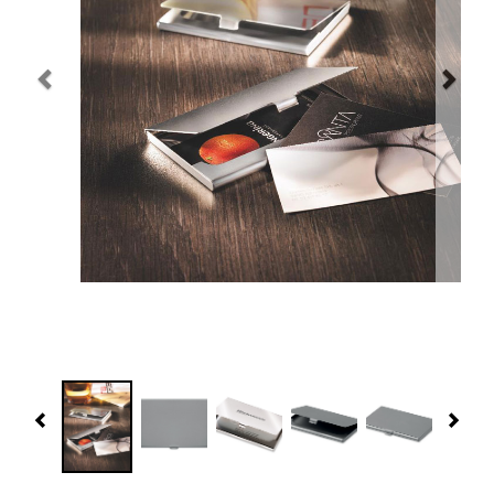
Navidad 🎄 Invierno
Tecnología
Más Regalos
Fabricación
WooCommerce Cart
Previous
Nex