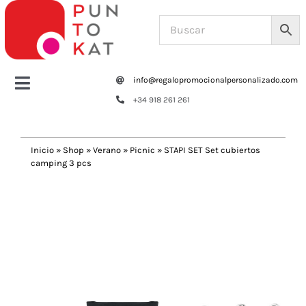
Saltar
al
contenido
info@regalopromocionalpersonalizado.com
Toggle
+34 918 261 261
Navigation
Home
Inicio
»
Shop
»
Verano
»
Picnic
»
STAPI SET Set cubiertos
camping 3 pcs
Tazas y botellas
Previous
Next
Bolsas – Mochilas
Oficina
Escritura