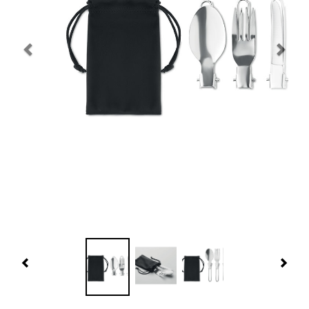
Navidad 🎄 Invierno
Tecnología
Más Regalos
Fabricación
WooCommerce Cart
Previous
Nex