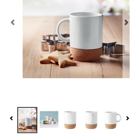
Navidad 🎄 Invierno
Tecnología
Más Regalos
Fabricación
WooCommerce Cart
Previous
Nex