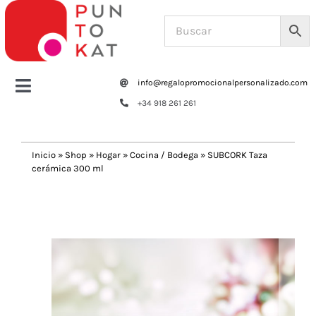
Saltar
al
contenido
info@regalopromocionalpersonalizado.com
Toggle
+34 918 261 261
Navigation
Home
Inicio
»
Shop
»
Hogar
»
Cocina / Bodega
»
SUBCORK Taza
cerámica 300 ml
Tazas y botellas
Previous
Next
Bolsas – Mochilas
Oficina
Escritura