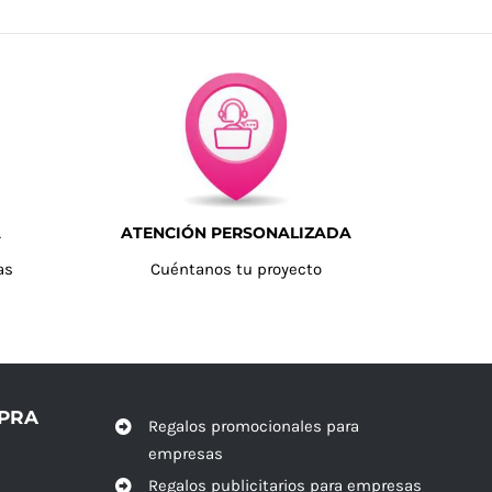
A
ATENCIÓN PERSONALIZADA
as
Cuéntanos tu proyecto
MPRA
Regalos promocionales para
empresas
Regalos publicitarios para empresas