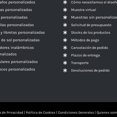
rafos personalizados
Cómo necesitamos el diseñ
las personalizadas
Muestra virtual
 personalizadas
Muestras sin personaliza
las personalizadas
Solicitud de presupuesto
 y libretas personalizadas
Stocks de los productos
 de sol personalizadas
Métodos de pago
dores inalámbricos
Cancelación de pedido
nalizados
Plazos de entrega
ulares personalizados
Transporte
voces
personalizados
Devoluciones de pedido
ca de Privacidad
|
Política de Cookies
|
Condiciones Generales
|
Quienes som