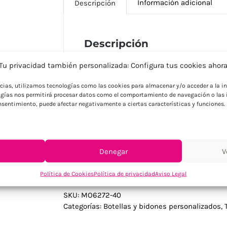
Información adicional
Descripción
Descripción
Termo aislante de doble pared de acero i
Tu privacidad también personalizada: Configura tus cookies ahor
interior. Gracias al infusor de té que llev
fresco con tu favorito sabor. Con una c
ncias, utilizamos tecnologías como las cookies para almacenar y/o acceder a la in
gías nos permitirá procesar datos como el comportamiento de navegación o las i
hidratado durante todo el día. Sin fugas
consentimiento, puede afectar negativamente a ciertas características y funciones.
ligeras variaciones de color y tamaño en 
final de la impresión. Este artículo va pr
FSC 100%, N5.7, FSC-C213206
Denegar
V
Política de Cookies
Política de privacidad
Aviso Legal
SKU:
MO6272-40
Categorías:
Botellas y bidones personalizados
,