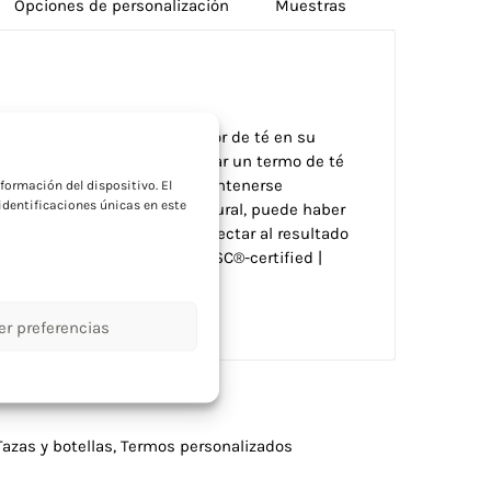
Opciones de personalización
Muestras
noxidable y bambú con infusor de té en su
a
a en su interior, podrás preparar un termo de té
apacidad de 400 ml, podrás mantenerse
formación del dispositivo. El
dentificaciones únicas en este
. El bambú es un producto natural, puede haber
cada artículo, lo que puede afectar al resultado
esentado: en caja individual FSC®-certified |
er preferencias
Tazas y botellas
,
Termos personalizados