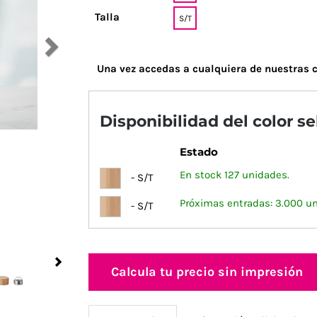
Talla
S/T
Una vez accedas a cualquiera de nuestras c
Disponibilidad del color s
Estado
En stock 127 unidades.
- S/T
Próximas entradas: 3.000 u
- S/T
Next
Calcula tu precio sin impresión