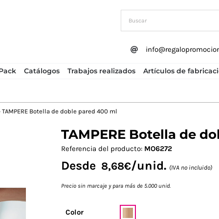
info@regalopromocio
Pack
Catálogos
Trabajos realizados
Artículos de fabricac
»
TAMPERE Botella de doble pared 400 ml
TAMPERE Botella de do
Next
Referencia del producto:
MO6272
Desde
/unid.
8,68
€
(IVA no incluido)
Precio sin marcaje y para más de 5.000 unid.
Color