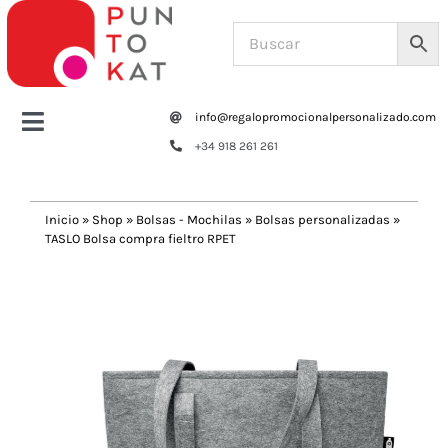
Saltar
al
contenido
info@regalopromocionalpersonalizado.com
Toggle
+34 918 261 261
Navigation
Home
Inicio
»
Shop
»
Bolsas - Mochilas
»
Bolsas personalizadas
»
TASLO Bolsa compra fieltro RPET
Tazas y botellas
Previous
Next
Bolsas – Mochilas
Oficina
Escritura