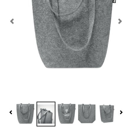
Navidad 🎄 Invierno
Tecnología
Más Regalos
Fabricación
WooCommerce Cart
Previous
Nex