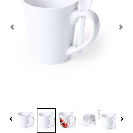
Navidad 🎄 Invierno
Tecnología
Más Regalos
Fabricación
WooCommerce Cart
Previous
Nex