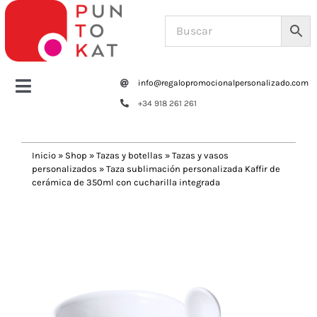
Saltar
al
contenido
info@regalopromocionalpersonalizado.com
Toggle
+34 918 261 261
Navigation
Home
Inicio
»
Shop
»
Tazas y botellas
»
Tazas y vasos
personalizados
»
Taza sublimación personalizada Kaffir de
Tazas y botellas
cerámica de 350ml con cucharilla integrada
Previous
Next
Bolsas – Mochilas
Oficina
Escritura