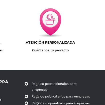
A
ATENCIÓN PERSONALIZADA
as
Cuéntanos tu proyecto
MPRA
Regalos promocionales para
empresas
Regalos publicitarios para empresas
o
Regalos corporativos para empresas