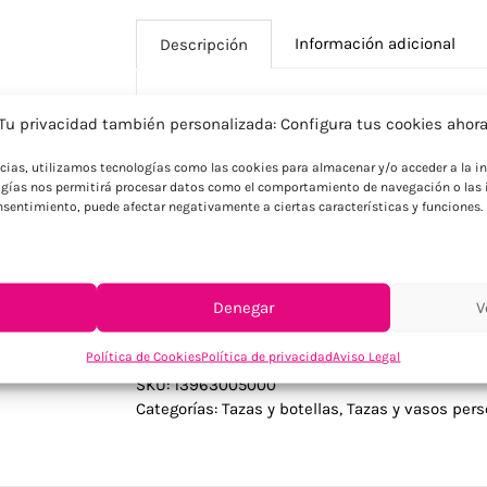
Información adicional
Descripción
Tu privacidad también personalizada: Configura tus cookies ahor
Descripción
ncias, utilizamos tecnologías como las cookies para almacenar y/o acceder a la in
Fortalece tu presencia corporativa con 
gías nos permitirá procesar datos como el comportamiento de navegación o las i
en divertida y amplia gama de vivos color
consentimiento, puede afectar negativamente a ciertas características y funciones.
manual de instrucciones en español e in
alegría y diversidad cromática en sus reg
Denegar
V
Política de Cookies
Política de privacidad
Aviso Legal
SKU:
13963005000
Categorías:
Tazas y botellas
,
Tazas y vasos pers