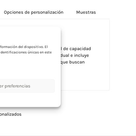
Opciones de personalización
Muestras
a
formación del dispositivo. El
esta taza de cerámica de 370ml de capacidad
dentificaciones únicas en este
es. Presentada en caja individual e incluye
glés. Perfecta para empresas que buscan
alos corporativos.
er preferencias
onalizados