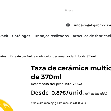
info@regalopromocio
Pack
Catálogos
Trabajos realizados
Artículos de fabricac
zados
»
Taza de cerámica multicolor personalizada Zifor de 370ml
Taza de cerámica multic
Next
de 370ml
Referencia del producto:
3963
Desde
/unid.
0,87
€
(IVA no incluido)
Precio sin marcaje y para más de 5.000 unid.