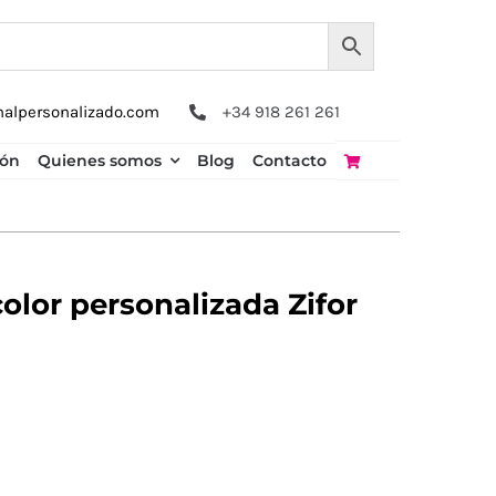
nalpersonalizado.com
+34 918 261 261
ión
Quienes somos
Blog
Contacto
olor personalizada Zifor