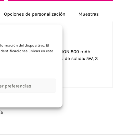
Opciones de personalización
Muestras
a
formación del dispositivo. El
dentificaciones únicas en este
o RPET. 1 Batería recargable Li-ION 800 mAh
 SD y un cable AUX/USB. Datos de salida: 5W, 3
 3h.
er preferencias
ía