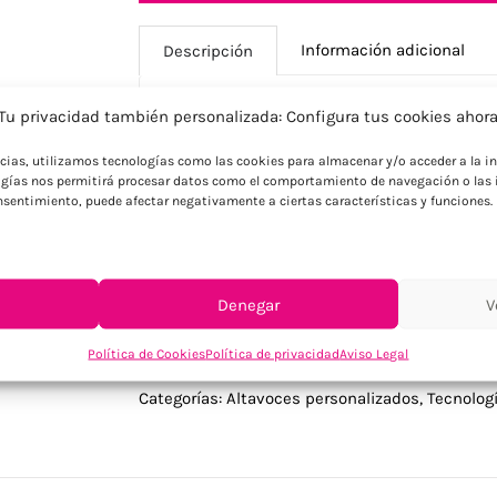
Información adicional
Descripción
Tu privacidad también personalizada: Configura tus cookies ahor
Descripción
ncias, utilizamos tecnologías como las cookies para almacenar y/o acceder a la in
gías nos permitirá procesar datos como el comportamiento de navegación o las i
Altavoz inalámbrico 5.0 en ABS con tejid
consentimiento, puede afectar negativamente a ciertas características y funciones.
incluida. Incluye un puerto para tarjetas
Ohm y 5V. Tiempo de reproducción aprox.
Denegar
V
Política de Cookies
Política de privacidad
Aviso Legal
SKU:
MO2733-03
Categorías:
Altavoces personalizados
,
Tecnolog