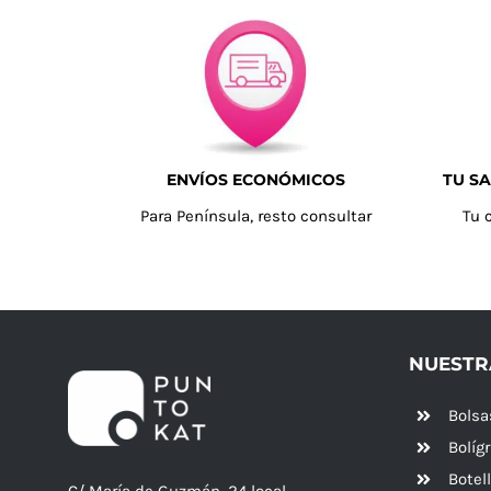
ENVÍOS ECONÓMICOS
TU SA
Para Península, resto consultar
Tu 
NUESTR
Bolsa
Bolíg
Botel