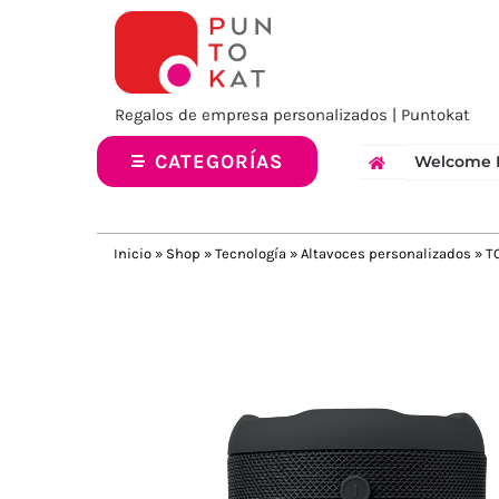
Saltar
al
contenido
Regalos de empresa personalizados | Puntokat
CATEGORÍAS
Welcome 
Inicio
»
Shop
»
Tecnología
»
Altavoces personalizados
»
T
Previous