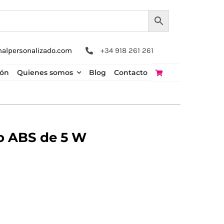
nalpersonalizado.com
+34 918 261 261
ión
Quienes somos
Blog
Contacto
o ABS de 5 W