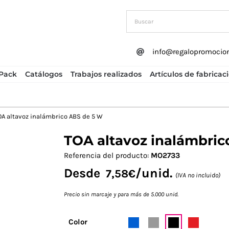
info@regalopromocio
Pack
Catálogos
Trabajos realizados
Artículos de fabricac
OA altavoz inalámbrico ABS de 5 W
TOA altavoz inalámbric
Next
Referencia del producto:
MO2733
Desde
/unid.
7,58
€
(IVA no incluido)
Precio sin marcaje y para más de 5.000 unid.
Color