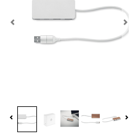
Navidad 🎄 Invierno
Tecnología
Más Regalos
Fabricación
WooCommerce Cart
Previous
Nex