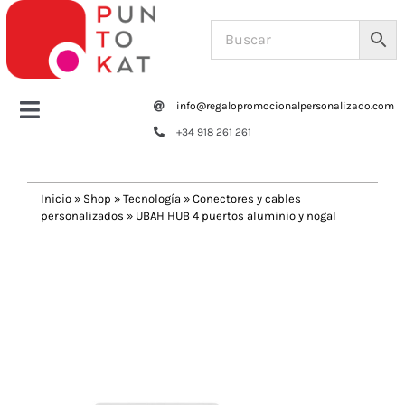
Saltar
al
contenido
info@regalopromocionalpersonalizado.com
Toggle
+34 918 261 261
Navigation
Home
Inicio
»
Shop
»
Tecnología
»
Conectores y cables
personalizados
»
UBAH HUB 4 puertos aluminio y nogal
Tazas y botellas
Previous
Next
Bolsas – Mochilas
Oficina
Escritura