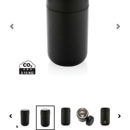
Navidad 🎄 Invierno
Tecnología
Más Regalos
Fabricación
WooCommerce Cart
Previous
Nex