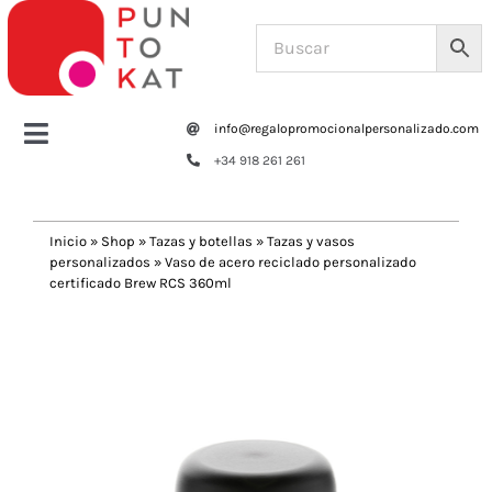
Saltar
al
contenido
info@regalopromocionalpersonalizado.com
Toggle
+34 918 261 261
Navigation
Home
Inicio
»
Shop
»
Tazas y botellas
»
Tazas y vasos
personalizados
»
Vaso de acero reciclado personalizado
Tazas y botellas
certificado Brew RCS 360ml
Previous
Next
Bolsas – Mochilas
Oficina
Escritura