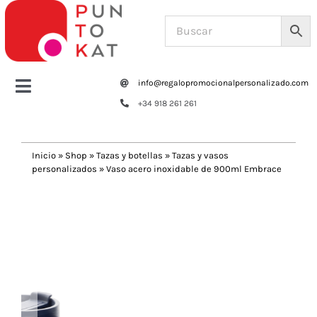
Saltar
al
contenido
info@regalopromocionalpersonalizado.com
Toggle
+34 918 261 261
Navigation
Home
Inicio
»
Shop
»
Tazas y botellas
»
Tazas y vasos
personalizados
»
Vaso acero inoxidable de 900ml Embrace
Tazas y botellas
Previous
Next
Bolsas – Mochilas
Oficina
Escritura