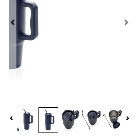
Navidad 🎄 Invierno
Tecnología
Más Regalos
Fabricación
WooCommerce Cart
Previous
Nex