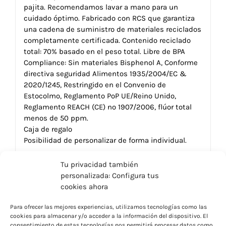
pajita. Recomendamos lavar a mano para un
cuidado óptimo. Fabricado con RCS que garantiza
una cadena de suministro de materiales reciclados
completamente certificada. Contenido reciclado
total: 70% basado en el peso total. Libre de BPA
Compliance: Sin materiales Bisphenol A, Conforme
directiva seguridad Alimentos 1935/2004/EC &
2020/1245, Restringido en el Convenio de
Estocolmo, Reglamento PoP UE/Reino Unido,
Reglamento REACH (CE) nº 1907/2006, flúor total
menos de 50 ppm.
Caja de regalo
Posibilidad de personalizar de forma individual.
Tu privacidad también
personalizada: Configura tus
cookies ahora
SKU:
P437.3025
Categorías:
Tazas y botellas
,
Tazas y vasos
Para ofrecer las mejores experiencias, utilizamos tecnologías como las
personalizados
,
Termos personalizados
cookies para almacenar y/o acceder a la información del dispositivo. El
consentimiento de estas tecnologías nos permitirá procesar datos como