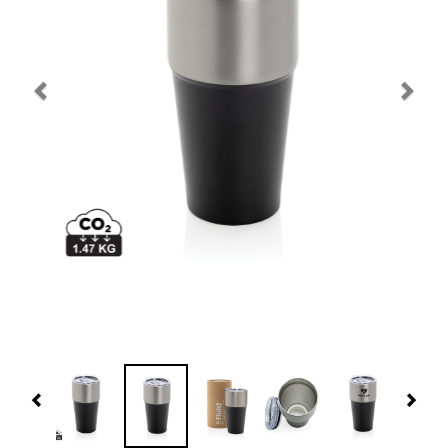
Navidad 🎄 Invierno
Tecnología
Más Regalos
Fabricación
WooCommerce Cart
Previous
Nex