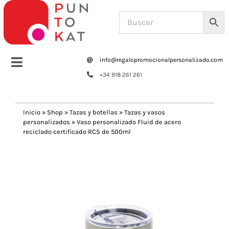
Saltar
al
contenido
info@regalopromocionalpersonalizado.com
Toggle
+34 918 261 261
Navigation
Home
Inicio
»
Shop
»
Tazas y botellas
»
Tazas y vasos
personalizados
»
Vaso personalizado Fluid de acero
Tazas y botellas
reciclado certificado RCS de 500ml
Previous
Next
Bolsas – Mochilas
Oficina
Escritura