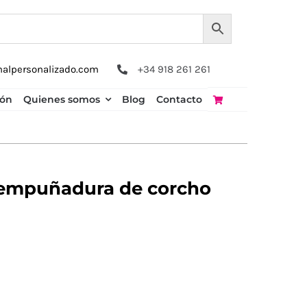
nalpersonalizado.com
+34 918 261 261
ión
Quienes somos
Blog
Contacto
 empuñadura de corcho