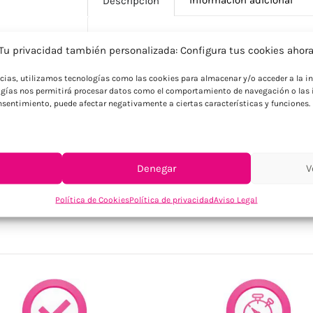
Descripción
Tu privacidad también personalizada: Configura tus cookies ahor
Descripción
ncias, utilizamos tecnologías como las cookies para almacenar y/o acceder a la in
Bolígrafo personalizado con cuerpo de a
gías nos permitirá procesar datos como el comportamiento de navegación o las i
natural para merchandising ecológico y b
consentimiento, puede afectar negativamente a ciertas características y funciones.
Denegar
V
SKU:
MO2158-03
Política de Cookies
Política de privacidad
Aviso Legal
Categorías:
Bolígrafos personalizados
,
Escritura