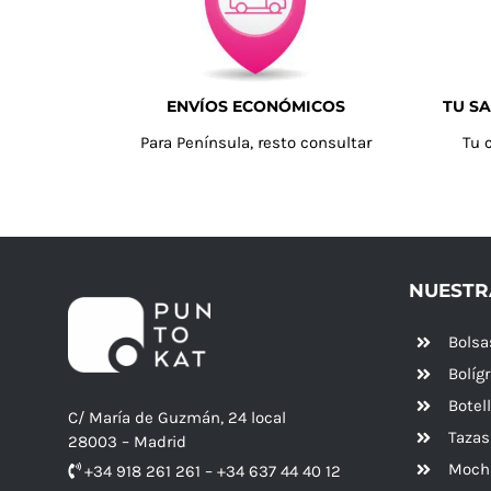
ENVÍOS ECONÓMICOS
TU SA
Para Península, resto consultar
Tu 
NUESTR
Bolsa
Bolíg
Botel
C/ María de Guzmán, 24 local
Tazas
28003 – Madrid
Mochi
+34 918 261 261 – +34 637 44 40 12