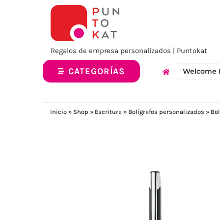
Saltar
al
contenido
Regalos de empresa personalizados | Puntokat
CATEGORÍAS
Welcome 
Inicio
»
Shop
»
Escritura
»
Bolígrafos personalizados
»
Bo
Previous