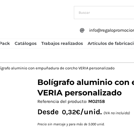
info@regalopromocio
Pack
Catálogos
Trabajos realizados
Artículos de fabricac
lígrafo aluminio con empuñadura de corcho VERIA personalizado
Bolígrafo aluminio con
Next
VERIA personalizado
Referencia del producto:
MO2158
Desde
/unid.
0,32
€
(IVA no incluido)
Precio sin marcaje y para más de 5.000 unid.