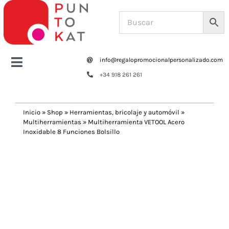
Saltar
al
contenido
info@regalopromocionalpersonalizado.com
Toggle
+34 918 261 261
Navigation
Home
Inicio
»
Shop
»
Herramientas, bricolaje y automóvil
»
Multiherramientas
»
Multiherramienta VETOOL Acero
Tazas y botellas
Inoxidable 8 Funciones Bolsillo
Previous
Next
Bolsas – Mochilas
Oficina
Escritura