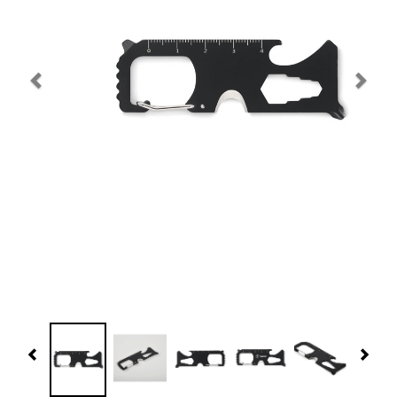
Navidad 🎄 Invierno
Tecnología
Más Regalos
Fabricación
WooCommerce Cart
Previous
Nex