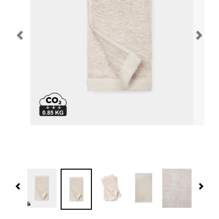
Navidad 🎄 Invierno
Tecnología
Más Regalos
Fabricación
WooCommerce Cart
Previous
Nex