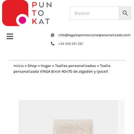
Saltar
al
contenido
info@regalopromocionalpersonalizado.com
Toggle
+34 918 261 261
Navigation
Home
Inicio
»
Shop
»
Hogar
»
Toallas personalizadas
»
Toalla
personalizada VINGA Birch 40×70 de algodón y lyocell
Tazas y botellas
Previous
Next
Bolsas – Mochilas
Oficina
Escritura