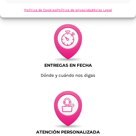
Tu confianza, nuestro objetivo
Política de Cookies
Política de privacidad
Aviso Legal
ENTREGAS EN FECHA
Dónde y cuándo nos digas
ATENCIÓN PERSONALIZADA