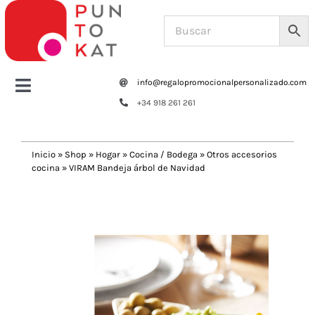
Saltar
al
contenido
info@regalopromocionalpersonalizado.com
Toggle
+34 918 261 261
Navigation
Home
Inicio
»
Shop
»
Hogar
»
Cocina / Bodega
»
Otros accesorios
cocina
»
VIRAM Bandeja árbol de Navidad
Tazas y botellas
Previous
Next
Bolsas – Mochilas
Oficina
Escritura