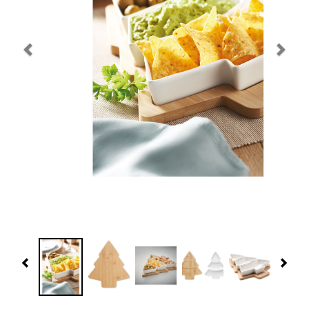
Navidad 🎄 Invierno
Tecnología
Más Regalos
Fabricación
WooCommerce Cart
Previous
Nex