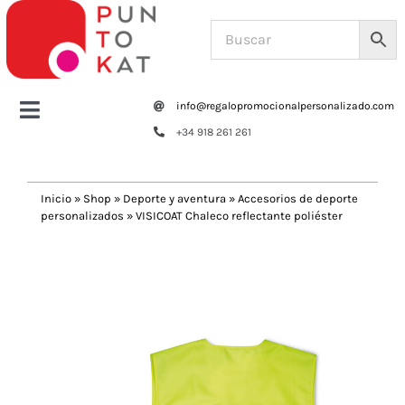
Saltar
al
contenido
info@regalopromocionalpersonalizado.com
Toggle
+34 918 261 261
Navigation
Home
Inicio
»
Shop
»
Deporte y aventura
»
Accesorios de deporte
personalizados
»
VISICOAT Chaleco reflectante poliéster
Tazas y botellas
Previous
Next
Bolsas – Mochilas
Oficina
Escritura