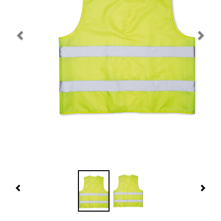
Navidad 🎄 Invierno
Tecnología
Más Regalos
Fabricación
WooCommerce Cart
Previous
Nex