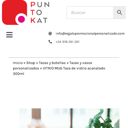
Saltar
al
contenido
info@regalopromocionalpersonalizado.com
Toggle
+34 918 261 261
Navigation
Home
Inicio
»
Shop
»
Tazas y botellas
»
Tazas y vasos
personalizados
»
VITRIO MUG Taza de vidrio acanalado
Tazas y botellas
300ml
Previous
Next
Bolsas – Mochilas
Oficina
Escritura