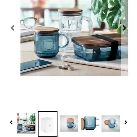
Navidad 🎄 Invierno
Tecnología
Más Regalos
Fabricación
WooCommerce Cart
Previous
Nex