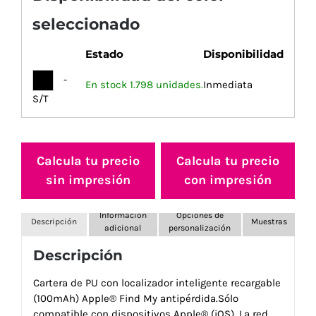
seleccionado
Estado
Disponibilidad
-
En stock 1.798 unidades.
Inmediata
S/T
Calcula tu precio
Calcula tu precio
sin impresión
con impresión
Información
Opciones de
Descripción
Muestras
adicional
personalización
Descripción
Cartera de PU con localizador inteligente recargable
(100mAh) Apple® Find My antipérdida.Sólo
compatible con dispositivos Apple® (iOS). La red