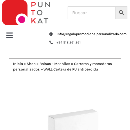
Saltar
al
contenido
info@regalopromocionalpersonalizado.com
Toggle
+34 918 261 261
Navigation
Home
Inicio
»
Shop
»
Bolsas - Mochilas
»
Carteras y monederos
personalizados
»
WALL Cartera de PU antipérdida
Tazas y botellas
Previous
Next
Bolsas – Mochilas
Oficina
Escritura