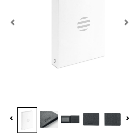
Navidad 🎄 Invierno
Tecnología
Más Regalos
Fabricación
WooCommerce Cart
Previous
Nex