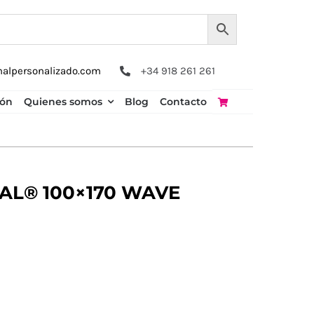
nalpersonalizado.com
+34 918 261 261
ión
Quienes somos
Blog
Contacto
AL® 100×170 WAVE