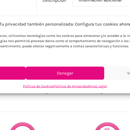
Descripción
Descripción
Tu privacidad también personalizada: Configura tus cookies ahor
Toalla hammam SEAQUAL® 100×170 fabrica
ncias, utilizamos tecnologías como las cookies para almacenar y/o acceder a la in
poliéster SEAQUAL®. Ideal como regalo s
gías nos permitirá procesar datos como el comportamiento de navegación o las i
consentimiento, puede afectar negativamente a ciertas características y funciones.
relacionadas con el bienestar o la conci
Denegar
V
SKU:
MO2058-04
Política de Cookies
Política de privacidad
Aviso Legal
Categorías:
Baño
,
Decoración
,
Hogar
,
Pareos per