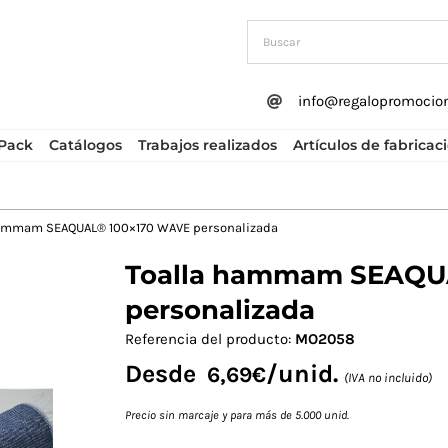
info@regalopromocio
Pack
Catálogos
Trabajos realizados
Artículos de fabricac
hammam SEAQUAL® 100×170 WAVE personalizada
Toalla hammam SEAQU
Next
personalizada
Referencia del producto:
MO2058
Desde
/unid.
6,69
€
(IVA no incluido)
Precio sin marcaje y para más de 5.000 unid.