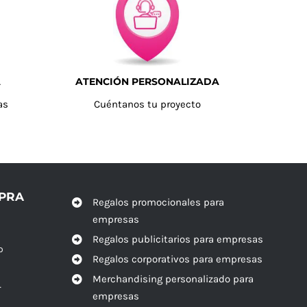
A
ATENCIÓN PERSONALIZADA
as
Cuéntanos tu proyecto
MPRA
Regalos promocionales para
empresas
Regalos publicitarios para empresas
o
Regalos corporativos para empresas
Merchandising personalizado para
r
empresas