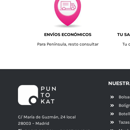
ENVÍOS ECONÓMICOS
TU SA
Para Península, resto consultar
Tu 
NUESTR
Bolsa
Bolíg
Botel
C/ María de Guzmán, 24 local
Tazas
28003 – Madrid