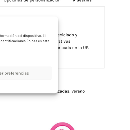
a
da con mezcla de algodón reciclado y
formación del dispositivo. El
ostenible en campañas corporativas
dentificaciones únicas en este
enciación medioambiental. Fabricada en la UE.
er preferencias
sonalizados
,
Toallas personalizadas
,
Verano