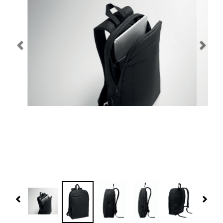
Navidad 🎄 Invierno
Tecnología
Más Regalos
Fabricación
WooCommerce Cart
Previous
Nex