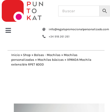
Saltar
al
contenido
info@regalopromocionalpersonalizado.com
Toggle
+34 918 261 261
Navigation
Home
Inicio
»
Shop
»
Bolsas - Mochilas
»
Mochilas
personalizadas
»
Mochilas básicas
»
XPANDA Mochila
Tazas y botellas
extensible RPET 600D
Previous
Next
Bolsas – Mochilas
Oficina
Escritura