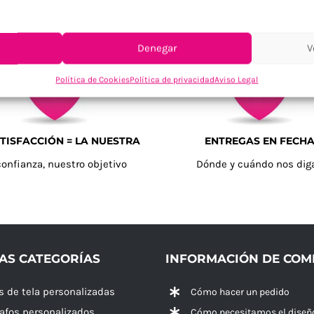
Denegar
V
Política de Cookies
Política de privacidad
Aviso Legal
TISFACCIÓN = LA NUESTRA
ENTREGAS EN FECH
confianza, nuestro objetivo
Dónde y cuándo nos dig
AS CATEGORÍAS
INFORMACIÓN DE CO
s de tela personalizadas
Cómo hacer un pedido
rafos personalizados
Cómo necesitamos el diseñ