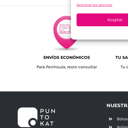
Gestionar los servicios
Aceptar
ENVÍOS ECONÓMICOS
TU SA
Para Península, resto consultar
Tu 
NUESTR
Bolsa
Bolíg