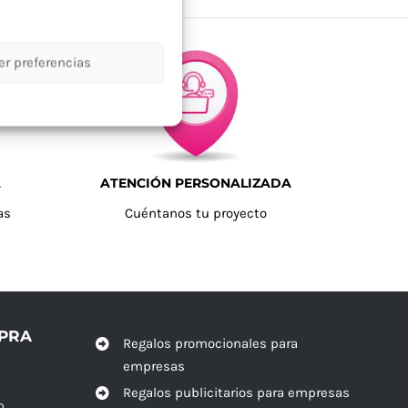
er preferencias
A
ATENCIÓN PERSONALIZADA
as
Cuéntanos tu proyecto
MPRA
Regalos promocionales para
empresas
Regalos publicitarios para empresas
o