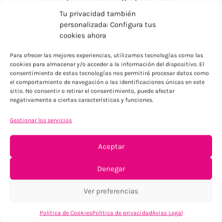
definición
Tu privacidad también
Merchandising textil
para ferias y convenciones
personalizada: Configura tus
¿Por Qué Elegir DTG
cookies ahora
para tus Regalos
Para ofrecer las mejores experiencias, utilizamos tecnologías como las
cookies para almacenar y/o acceder a la información del dispositivo. El
Promocionales?
consentimiento de estas tecnologías nos permitirá procesar datos como
el comportamiento de navegación o las identificaciones únicas en este
sitio. No consentir o retirar el consentimiento, puede afectar
La
impresión directa textil combina calidad
negativamente a ciertas características y funciones.
profesional con flexibilidad total
, siendo la mejor
Gestionar los servicios
opción cuando necesitas:
Reproducciones fieles de tu imagen corporativa
Aceptar
Personalización individual en cada pieza
Plazos de entrega reducidos
Denegar
Calidad premium en pequeñas y medianas
cantidades
Ver preferencias
En resumen: La impresión directa textil (DTG) es una técnica
de impresión digital a todo color para prendas y textiles. Es
Política de Cookies
Política de privacidad
Aviso Legal