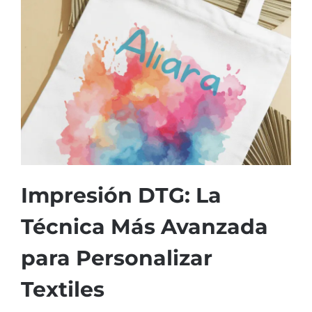
Navidad 🎄 Invierno
Tecnología
Más Regalos
Fabricación
Impresión DTG: La
Técnica Más Avanzada
WooCommerce Cart
para Personalizar
Textiles