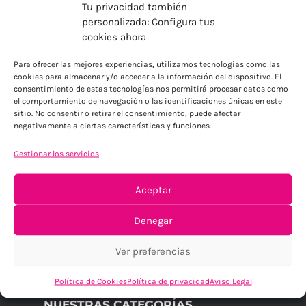
Tu privacidad también
personalizada: Configura tus
cookies ahora
Para ofrecer las mejores experiencias, utilizamos tecnologías como las
cookies para almacenar y/o acceder a la información del dispositivo. El
C/ María de Guzmán, 24 local
consentimiento de estas tecnologías nos permitirá procesar datos como
28003 – Madrid
el comportamiento de navegación o las identificaciones únicas en este
+34 918 261 261 – +34 637 44 40 12
sitio. No consentir o retirar el consentimiento, puede afectar
negativamente a ciertas características y funciones.
Contáctanos
Horario
Gestionar los servicios
Verano Julio y Agosto: 08:00 a 15:00
L-J: 09:00 a 14:00 / 15:30 a 18:30h
Aceptar
V: 08:00 a 15:00h
Denegar
Ver preferencias
Política de Cookies
Política de privacidad
Aviso Legal
NUESTRAS CATEGORÍAS