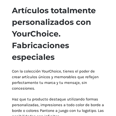
Artículos totalmente
Navidad 🎄 Invierno
personalizados con
YourChoice.
Tecnología
Fabricaciones
Más Regalos
especiales
Fabricación
Con la colección YourChoice, tienes el poder de
crear artículos únicos y memorables que reflejen
perfectamente tu marca y tu mensaje, sin
WooCommerce Cart
concesiones.
Haz que tu producto destaque utilizando formas
personalizadas, impresiones a todo color de borde a
borde o colores Pantone a juego con tu logotipo. Las