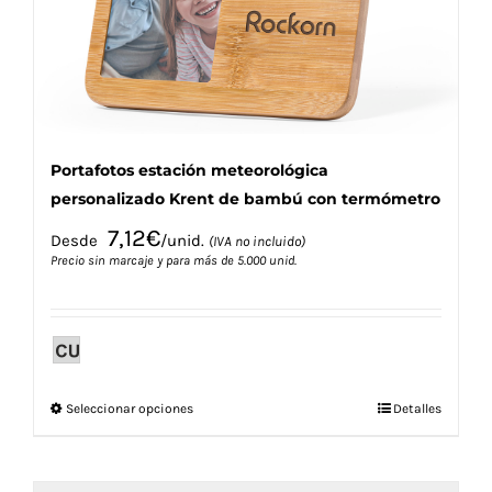
en
la
página
de
producto
Portafotos estación meteorológica
personalizado Krent de bambú con termómetro
7,12
€
Desde
/unid.
(IVA no incluido)
Precio sin marcaje y para más de 5.000 unid.
Este
Seleccionar opciones
Detalles
producto
tiene
múltiples