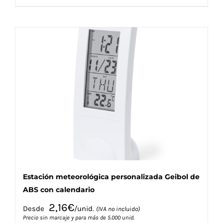
producto
tiene
múltiples
variantes.
Las
opciones
se
pueden
elegir
en
la
página
de
producto
Estación meteorológica personalizada Geibol de
ABS con calendario
2,16
€
Desde
/unid.
(IVA no incluido)
Precio sin marcaje y para más de 5.000 unid.