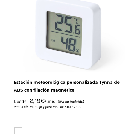
Las
opciones
se
pueden
elegir
en
la
página
de
producto
Estación meteorológica personalizada Tynna de
ABS con fijación magnética
2,19
€
Desde
/unid.
(IVA no incluido)
Precio sin marcaje y para más de 5.000 unid.