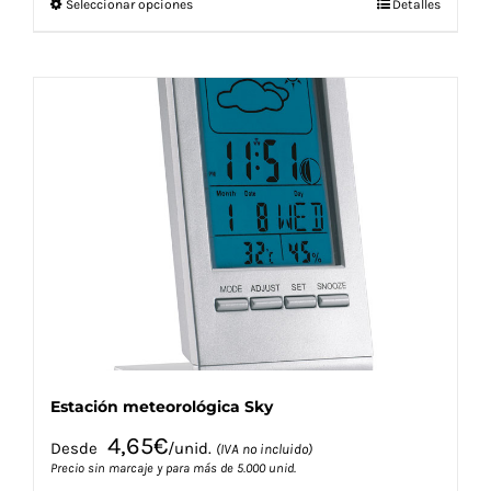
Este
Seleccionar opciones
Detalles
producto
tiene
múltiples
variantes.
Las
opciones
se
pueden
elegir
en
la
página
de
producto
Estación meteorológica Sky
4,65
€
Desde
/unid.
(IVA no incluido)
Precio sin marcaje y para más de 5.000 unid.