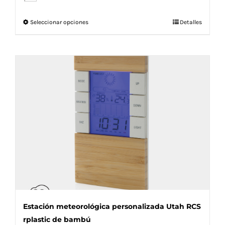
Este
Seleccionar opciones
Detalles
producto
tiene
múltiples
variantes.
Las
opciones
se
pueden
elegir
en
la
página
de
producto
Estación meteorológica personalizada Utah RCS
rplastic de bambú