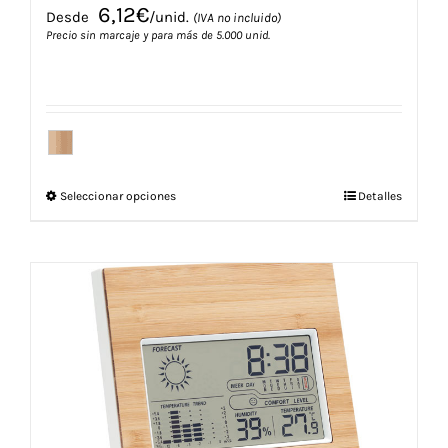
6,12
€
Desde
/unid.
(IVA no incluido)
Precio sin marcaje y para más de 5.000 unid.
Este
Seleccionar opciones
Detalles
producto
tiene
múltiples
variantes.
Las
opciones
se
pueden
elegir
en
la