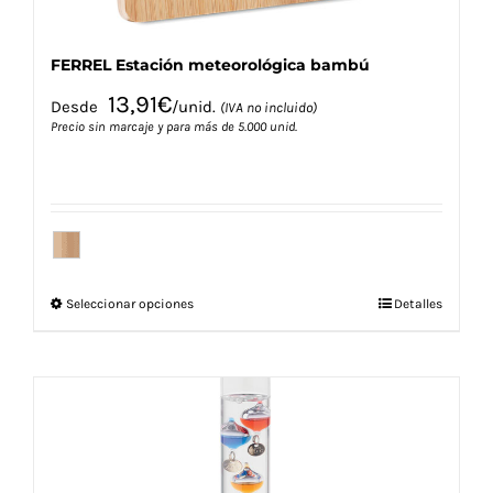
producto
FERREL Estación meteorológica bambú
13,91
€
Desde
/unid.
(IVA no incluido)
Precio sin marcaje y para más de 5.000 unid.
Este
Seleccionar opciones
Detalles
producto
tiene
múltiples
variantes.
Las
opciones
se