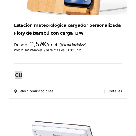
Estación meteorológica cargador personalizada
Fiory de bambú con carga 10W
11,57
€
Desde
/unid.
(IVA no incluido)
Precio sin marcaje y para más de 5.000 unid.
Este
Seleccionar opciones
Detalles
producto
tiene
múltiples
variantes.
Las
opciones