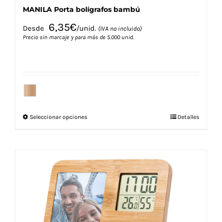
MANILA Porta bolígrafos bambú
6,35
€
Desde
/unid.
(IVA no incluido)
Precio sin marcaje y para más de 5.000 unid.
Este
Seleccionar opciones
Detalles
producto
tiene
múltiples
variantes.
Las
opciones
se
pueden
elegir