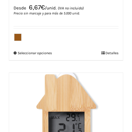
6,67
€
Desde
/unid.
(IVA no incluido)
Precio sin marcaje y para más de 5.000 unid.
Este
Seleccionar opciones
Detalles
producto
tiene
múltiples
variantes.
Las
opciones
se
pueden
elegir
en
la
página