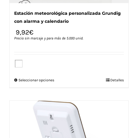
Estación meteorológica personalizada Grundig
con alarma y calendario
9,92
€
Precio sin marcaje y para más de 5.000 unid.
Este
Seleccionar opciones
Detalles
producto
tiene
múltiples
variantes.
Las
opciones
se
pueden