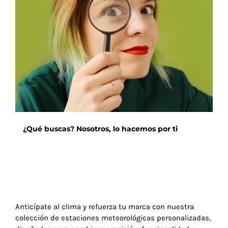
opciones
se
pueden
elegir
en
la
página
de
producto
¿Qué buscas? Nosotros, lo hacemos por ti
Anticípate al clima y refuerza tu marca con nuestra
colección de estaciones meteorológicas personalizadas,