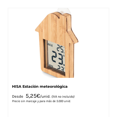
tiene
múltiples
variantes.
Las
opciones
se
pueden
elegir
en
la
página
de
producto
HISA Estación meteorológica
5,25
€
Desde
/unid.
(IVA no incluido)
Precio sin marcaje y para más de 5.000 unid.