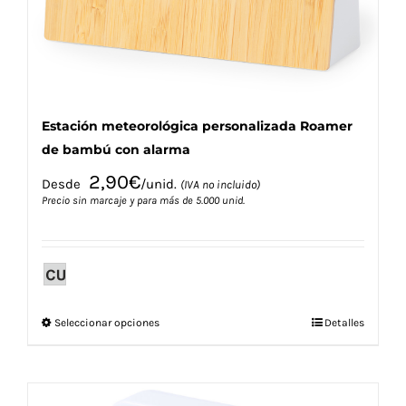
la
página
de
producto
Estación meteorológica personalizada Roamer
de bambú con alarma
2,90
€
Desde
/unid.
(IVA no incluido)
Precio sin marcaje y para más de 5.000 unid.
Este
Seleccionar opciones
Detalles
producto
tiene
múltiples
variantes.