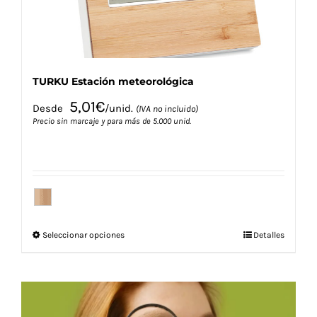
página
de
producto
TURKU Estación meteorológica
5,01
€
Desde
/unid.
(IVA no incluido)
Precio sin marcaje y para más de 5.000 unid.
Este
Seleccionar opciones
Detalles
producto
tiene
múltiples
variantes.
Las