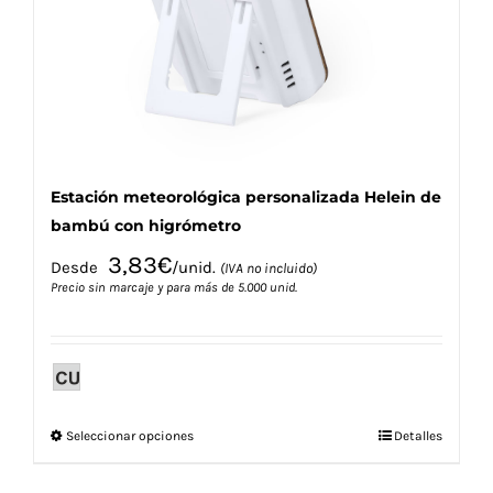
elegir
en
la
página
de
producto
Estación meteorológica personalizada Helein de
bambú con higrómetro
3,83
€
Desde
/unid.
(IVA no incluido)
Precio sin marcaje y para más de 5.000 unid.
Este
Seleccionar opciones
Detalles
producto
tiene