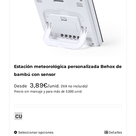
se
pueden
elegir
en
la
página
de
producto
Estación meteorológica personalizada Behox de
bambú con sensor
3,89
€
Desde
/unid.
(IVA no incluido)
Precio sin marcaje y para más de 5.000 unid.
Este
Seleccionar opciones
Detalles