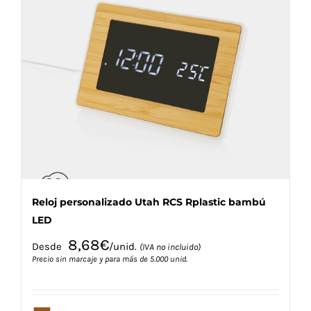
variantes.
Las
opciones
se
pueden
elegir
en
la
página
de
producto
Reloj personalizado Utah RCS Rplastic bambú
LED
8,68
€
Desde
/unid.
(IVA no incluido)
Precio sin marcaje y para más de 5.000 unid.