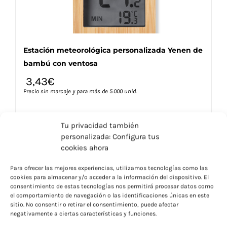
de
producto
Estación meteorológica personalizada Yenen de
bambú con ventosa
3,43
€
Precio sin marcaje y para más de 5.000 unid.
Tu privacidad también
personalizada: Configura tus
cookies ahora
Este
Seleccionar opciones
Detalles
Para ofrecer las mejores experiencias, utilizamos tecnologías como las
producto
cookies para almacenar y/o acceder a la información del dispositivo. El
tiene
consentimiento de estas tecnologías nos permitirá procesar datos como
múltiples
el comportamiento de navegación o las identificaciones únicas en este
variantes.
sitio. No consentir o retirar el consentimiento, puede afectar
negativamente a ciertas características y funciones.
Las