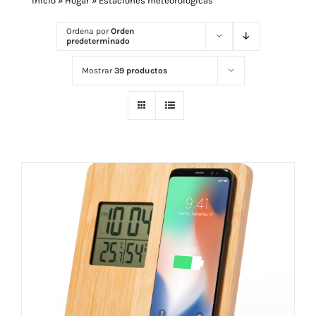
Inicio
»
Hogar
»
Estaciones meteorológicas
Ordena por
Orden
predeterminado
Navidad 🎄 Invierno
Mostrar
39 productos
Tecnología
Más Regalos
Fabricación
WooCommerce Cart