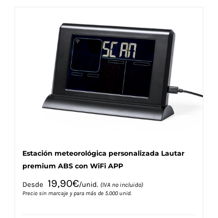
múltiples
variantes.
Las
opciones
se
pueden
elegir
en
la
página
de
producto
Estación meteorológica personalizada Lautar
premium ABS con WiFi APP
19,90
€
Desde
/unid.
(IVA no incluido)
Precio sin marcaje y para más de 5.000 unid.