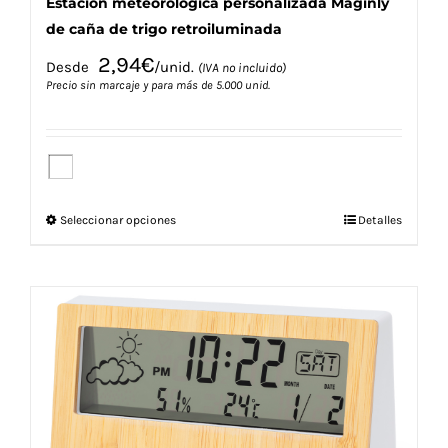
Estación meteorológica personalizada Maginly
de caña de trigo retroiluminada
2,94
€
Desde
/unid.
(IVA no incluido)
Precio sin marcaje y para más de 5.000 unid.
Este
Seleccionar opciones
Detalles
producto
tiene
múltiples
variantes.
Las
opciones
se
pueden
elegir
en