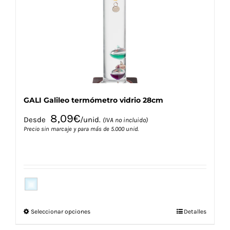
pueden
elegir
en
la
página
de
producto
GALI Galileo termómetro vidrio 28cm
8,09
€
Desde
/unid.
(IVA no incluido)
Precio sin marcaje y para más de 5.000 unid.
Este
Seleccionar opciones
Detalles
producto