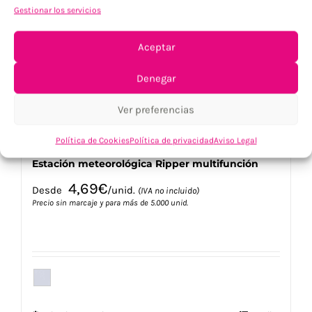
opciones
Gestionar los servicios
se
pueden
elegir
Aceptar
en
la
Denegar
página
de
Ver preferencias
producto
Política de Cookies
Política de privacidad
Aviso Legal
Estación meteorológica Ripper multifunción
4,69
€
Desde
/unid.
(IVA no incluido)
Precio sin marcaje y para más de 5.000 unid.