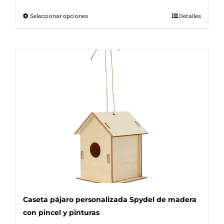
Este
Seleccionar opciones
Detalles
producto
tiene
múltiples
variantes.
Las
opciones
se
pueden
elegir
en
la
página
de
producto
Caseta pájaro personalizada Spydel de madera
con pincel y pinturas