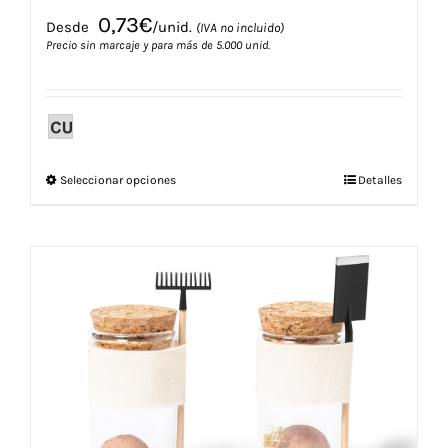
0,73
€
Desde
/unid.
(IVA no incluido)
Precio sin marcaje y para más de 5.000 unid.
Este
Seleccionar opciones
Detalles
producto
tiene
múltiples
variantes.
Las
opciones
se
pueden
elegir
en
la
página