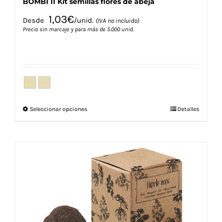
BOMBI II Kit semillas flores de abeja
1,03
€
Desde
/unid.
(IVA no incluido)
Precio sin marcaje y para más de 5.000 unid.
Este
Seleccionar opciones
Detalles
producto
tiene
múltiples
variantes.
Las
opciones
se
pueden
elegir
en