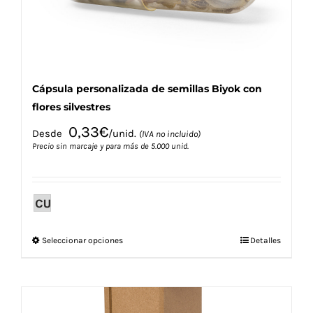
la
página
de
producto
Cápsula personalizada de semillas Biyok con
flores silvestres
0,33
€
Desde
/unid.
(IVA no incluido)
Precio sin marcaje y para más de 5.000 unid.
Este
Seleccionar opciones
Detalles
producto
tiene
múltiples
variantes.