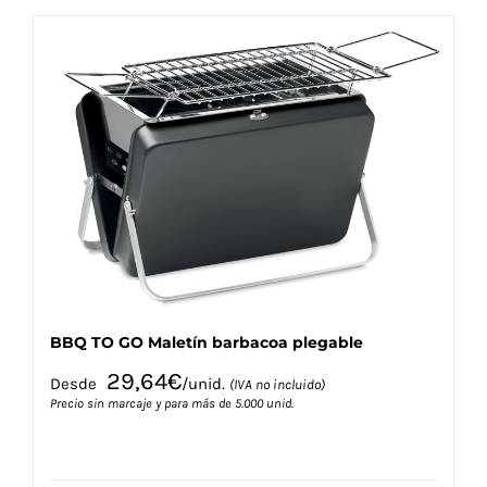
múltiples
variantes.
Las
opciones
se
pueden
elegir
en
la
página
de
producto
BBQ TO GO Maletín barbacoa plegable
29,64
€
Desde
/unid.
(IVA no incluido)
Precio sin marcaje y para más de 5.000 unid.