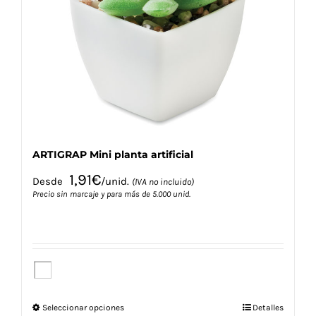
se
pueden
elegir
en
la
página
de
producto
ARTIGRAP Mini planta artificial
1,91
€
Desde
/unid.
(IVA no incluido)
Precio sin marcaje y para más de 5.000 unid.
Este
Seleccionar opciones
Detalles