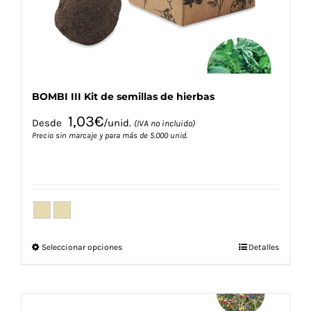
la
página
de
producto
BOMBI III Kit de semillas de hierbas
1,03
€
Desde
/unid.
(IVA no incluido)
Precio sin marcaje y para más de 5.000 unid.
Este
Seleccionar opciones
Detalles
producto
tiene
múltiples
variantes.