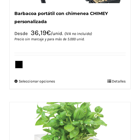
Barbacoa portátil con chimenea CHIMEY
personalizada
36,19
€
Desde
/unid.
(IVA no incluido)
Precio sin marcaje y para más de 5.000 unid.
Este
Seleccionar opciones
Detalles
producto
tiene
múltiples
variantes.
Las
opciones
se
pueden