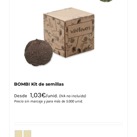
Las
opciones
se
pueden
elegir
en
la
página
de
producto
BOMBI Kit de semillas
1,03
€
Desde
/unid.
(IVA no incluido)
Precio sin marcaje y para más de 5.000 unid.