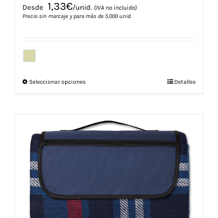
1,33
€
Desde
/unid.
(IVA no incluido)
Precio sin marcaje y para más de 5.000 unid.
Este
Seleccionar opciones
Detalles
producto
tiene
múltiples
variantes.
Las
opciones
se
pueden
elegir
en
la
página