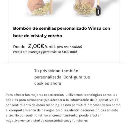
de
producto
Bombón de semillas personalizado Winsu con
bote de cristal y corcho
2,00
€
Desde
/unid.
(IVA no incluido)
Precio sin marcaje y para más de 5.000 unid.
Tu privacidad también
personalizada: Configura tus
cookies ahora
Este
Seleccionar opciones
Detalles
Para ofrecer las mejores experiencias, utilizamos tecnologías como las
producto
cookies para almacenar y/o acceder a la información del dispositivo. El
tiene
consentimiento de estas tecnologías nos permitirá procesar datos como
múltiples
el comportamiento de navegación o las identificaciones únicas en este
variantes.
sitio. No consentir o retirar el consentimiento, puede afectar
negativamente a ciertas características y funciones.
Las
Caja Bombón de Corazón Fobin