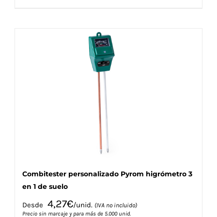
producto
tiene
múltiples
variantes.
Las
opciones
se
pueden
elegir
en
la
página
de
producto
Combitester personalizado Pyrom higrómetro 3
en 1 de suelo
4,27
€
Desde
/unid.
(IVA no incluido)
Precio sin marcaje y para más de 5.000 unid.