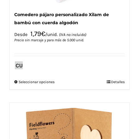
Comedero pájaro personalizado Xilam de
bambú con cuerda algodón
1,79
€
Desde
/unid.
(IVA no incluido)
Precio sin marcaje y para más de 5.000 unid.
Este
Seleccionar opciones
Detalles
producto
tiene
múltiples
variantes.
Las
opciones
se
pueden