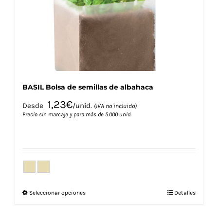
elegir
en
la
página
de
producto
BASIL Bolsa de semillas de albahaca
1,23
€
Desde
/unid.
(IVA no incluido)
Precio sin marcaje y para más de 5.000 unid.
Este
Seleccionar opciones
Detalles
producto
tiene