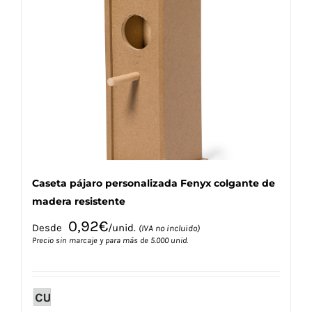
Las
opciones
se
pueden
elegir
en
la
página
de
producto
Caseta pájaro personalizada Fenyx colgante de
madera resistente
0,92
€
Desde
/unid.
(IVA no incluido)
Precio sin marcaje y para más de 5.000 unid.