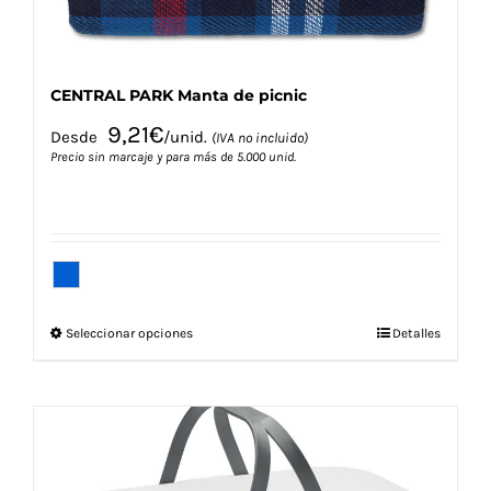
de
producto
CENTRAL PARK Manta de picnic
9,21
€
Desde
/unid.
(IVA no incluido)
Precio sin marcaje y para más de 5.000 unid.
Este
Seleccionar opciones
Detalles
producto
tiene
múltiples
variantes.
Las
opciones