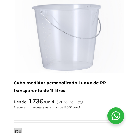
variantes.
Las
opciones
se
pueden
elegir
en
la
página
de
producto
Cubo medidor personalizado Lunux de PP
transparente de 11 litros
1,73
€
Desde
/unid.
(IVA no incluido)
Precio sin marcaje y para más de 5.000 unid.