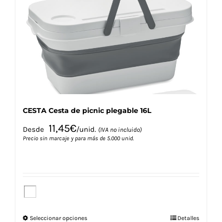
se
pueden
elegir
en
la
página
de
producto
CESTA Cesta de picnic plegable 16L
11,45
€
Desde
/unid.
(IVA no incluido)
Precio sin marcaje y para más de 5.000 unid.
Este
Seleccionar opciones
Detalles