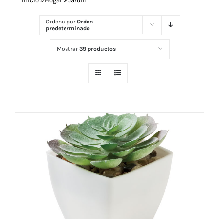
Inicio
»
Hogar
»
Jardín
Ordena por
Orden
predeterminado
Navidad 🎄 Invierno
Mostrar
39 productos
Tecnología
Más Regalos
Fabricación
WooCommerce Cart