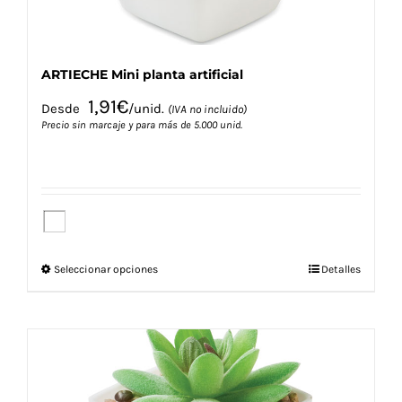
ARTIECHE Mini planta artificial
1,91
€
Desde
/unid.
(IVA no incluido)
Precio sin marcaje y para más de 5.000 unid.
Este
Seleccionar opciones
Detalles
producto
tiene
múltiples
variantes.
Las
opciones