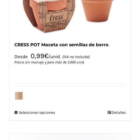
la
página
de
producto
CRESS POT Maceta con semillas de berro
0,99
€
Desde
/unid.
(IVA no incluido)
Precio sin marcaje y para más de 5.000 unid.
Este
Seleccionar opciones
Detalles
producto
tiene
múltiples