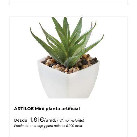
producto
tiene
múltiples
variantes.
Las
opciones
se
pueden
elegir
en
la
página
de
producto
ARTILOE Mini planta artificial
1,91
€
Desde
/unid.
(IVA no incluido)
Precio sin marcaje y para más de 5.000 unid.