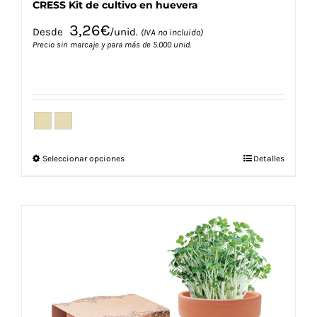
CRESS Kit de cultivo en huevera
3,26
€
Desde
/unid.
(IVA no incluido)
Precio sin marcaje y para más de 5.000 unid.
Este
Seleccionar opciones
Detalles
producto
tiene
múltiples
variantes.
Las
opciones
se
pueden
elegir
en