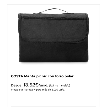
múltiples
variantes.
Las
opciones
se
pueden
elegir
en
la
página
de
producto
COSTA Manta picnic con forro polar
13,52
€
Desde
/unid.
(IVA no incluido)
Precio sin marcaje y para más de 5.000 unid.