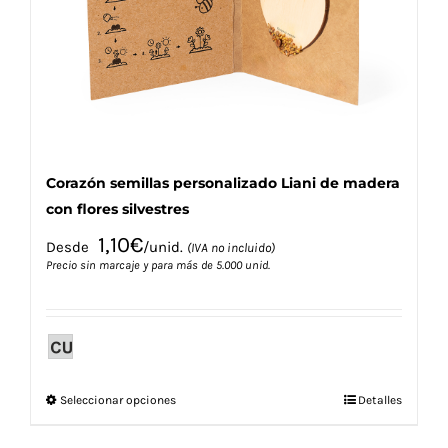
elegir
en
la
página
de
producto
Corazón semillas personalizado Liani de madera
con flores silvestres
1,10
€
Desde
/unid.
(IVA no incluido)
Precio sin marcaje y para más de 5.000 unid.
Este
Seleccionar opciones
Detalles
producto
tiene