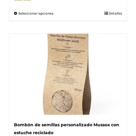
Este
Seleccionar opciones
Detalles
producto
tiene
múltiples
variantes.
Las
opciones
se
pueden
elegir
en
la
página
de
producto
Bombón de semillas personalizado Mussox con
estuche reciclado