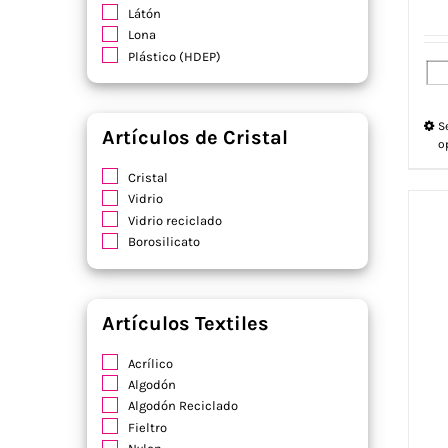
Látón
Lona
Plástico (HDEP)
S
Artículos de Cristal
o
Cristal
Vidrio
Vidrio reciclado
Borosilicato
Artículos Textiles
Acrílico
Algodón
Algodón Reciclado
Fieltro