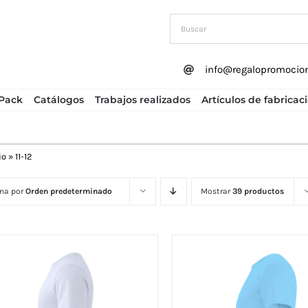
info@regalopromocio
Pack
Catálogos
Trabajos realizados
Artículos de fabricac
io
»
11-12
na por
Orden predeterminado
Mostrar
39 productos