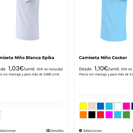
iseta Niño Blanca Epika
Camiseta Niño Cocker
1,03
€
1,10
€
sde
/unid.
Desde
/unid.
(IVA no incluido)
(IVA no 
io sin marcaje y para más de 5.000 unid.
Precio sin marcaje y para más de 5.
Este
Este
eleccionar
Detalles
Seleccionar