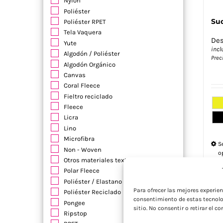
Nylon
Poliéster
Su
Poliéster RPET
Tela Vaquera
De
Yute
incl
Algodón / Poliéster
Prec
Algodón Orgánico
Canvas
Coral Fleece
Fieltro reciclado
Fleece
Licra
Lino
Microfibra
S
Non - Woven
o
Otros materiales textiles
Polar Fleece
Poliéster / Elastano
Para ofrecer las mejores experie
Poliéster Reciclado
consentimiento de estas tecnolo
Pongee
sitio. No consentir o retirar el 
Ripstop