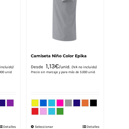
Camiseta Niño Color Epika
1,13
€
Desde
/unid.
incluido)
(IVA no incluido)
000 unid.
Precio sin marcaje y para más de 5.000 unid.
Este
Detalles
Seleccionar
Detalles