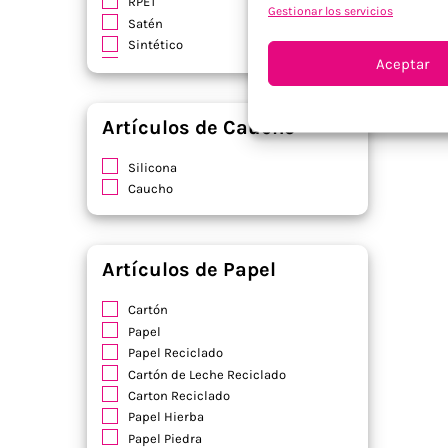
RPET
Gestionar los servicios
Satén
Sintético
Aceptar
Soft Shell
Terciopelo
Viscosa
Artículos de Caucho
Yute / Algodón
Silicona
Caucho
Artículos de Papel
Cartón
Papel
Papel Reciclado
Cartón de Leche Reciclado
Carton Reciclado
Papel Hierba
Papel Piedra