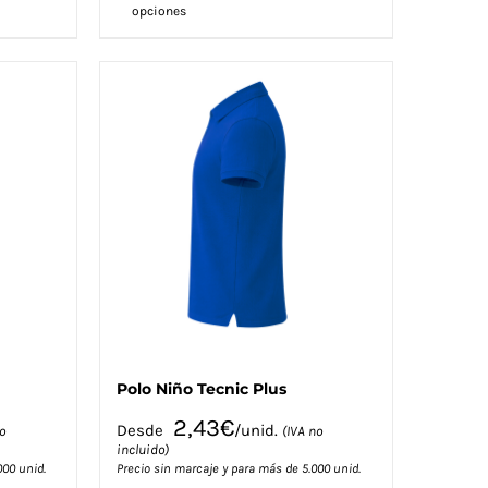
opciones
producto
tiene
múltiples
variantes.
Las
opciones
se
pueden
elegir
en
la
página
de
producto
Polo Niño Tecnic Plus
2,43
€
Desde
/unid.
o
(IVA no
incluido)
000 unid.
Precio sin marcaje y para más de 5.000 unid.