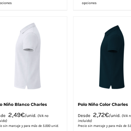
pciones
opciones
producto
producto
tiene
tiene
múltiples
múltiples
variantes.
variantes.
Las
Las
opciones
opciones
se
se
pueden
pueden
elegir
elegir
en
en
la
la
página
página
de
de
producto
producto
o Niño Blanco Charles
Polo Niño Color Charles
2,49
€
2,72
€
sde
/unid.
Desde
/unid.
(IVA no
(IVA n
uido)
incluido)
io sin marcaje y para más de 5.000 unid.
Precio sin marcaje y para más de 5.