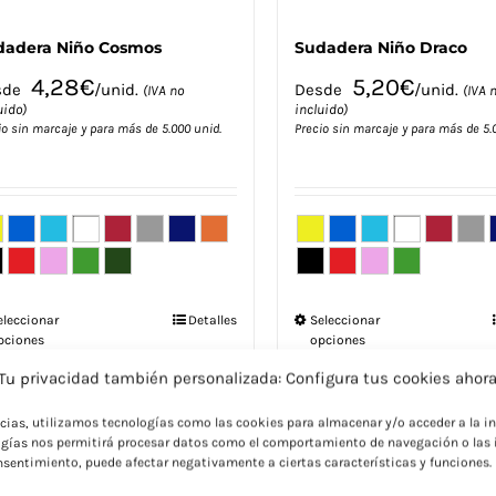
dadera Niño Cosmos
Sudadera Niño Draco
4,28
€
5,20
€
sde
/unid.
Desde
/unid.
(IVA no
(IVA 
uido)
incluido)
io sin marcaje y para más de 5.000 unid.
Precio sin marcaje y para más de 5.
Este
Este
eleccionar
Detalles
Seleccionar
pciones
opciones
producto
producto
tiene
tiene
Tu privacidad también personalizada: Configura tus cookies ahor
múltiples
múltiples
variantes.
variantes.
ncias, utilizamos tecnologías como las cookies para almacenar y/o acceder a la in
Las
Las
gías nos permitirá procesar datos como el comportamiento de navegación o las i
consentimiento, puede afectar negativamente a ciertas características y funciones.
opciones
opciones
se
se