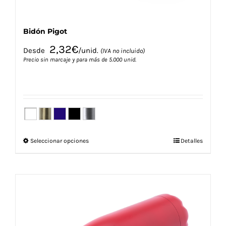
producto
Bidón Pigot
2,32
€
Desde
/unid.
(IVA no incluido)
Precio sin marcaje y para más de 5.000 unid.
Este
Seleccionar opciones
Detalles
producto
tiene
múltiples
variantes.
Las
opciones
se