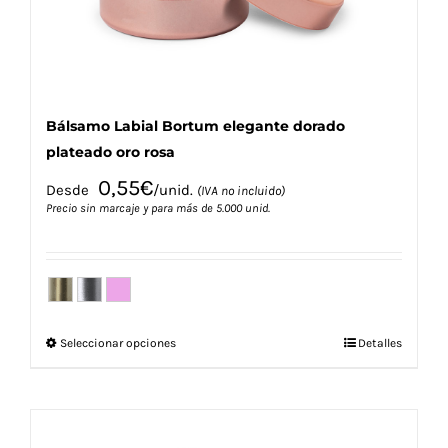
la
página
de
producto
Bálsamo Labial Bortum elegante dorado
plateado oro rosa
0,55
€
Desde
/unid.
(IVA no incluido)
Precio sin marcaje y para más de 5.000 unid.
Este
Seleccionar opciones
Detalles
producto
tiene
múltiples
variantes.