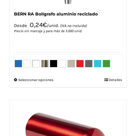
BERN RA Bolígrafo aluminio reciclado
0,24
€
Desde
/unid.
(IVA no incluido)
Precio sin marcaje y para más de 5.000 unid.
Este
Seleccionar opciones
Detalles
producto
tiene
múltiples
variantes.
Las
opciones
se
pueden