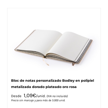
tiene
múltiples
variantes.
Las
opciones
se
pueden
elegir
en
la
página
de
producto
Bloc de notas personalizado Bodley en polipiel
metalizada dorado plateado oro rosa
1,09
€
Desde
/unid.
(IVA no incluido)
Precio sin marcaje y para más de 5.000 unid.