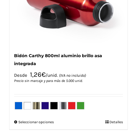
elegir
en
la
página
de
producto
Bidón Carthy 800ml aluminio brillo asa
integrada
1,26
€
Desde
/unid.
(IVA no incluido)
Precio sin marcaje y para más de 5.000 unid.
Este
Seleccionar opciones
Detalles
producto
tiene