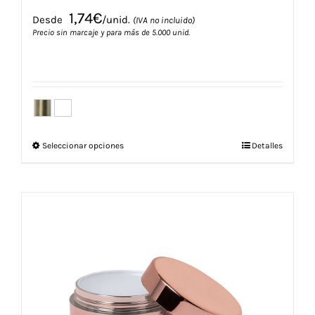
1,74
€
Desde
/unid.
(IVA no incluido)
Precio sin marcaje y para más de 5.000 unid.
Este
Seleccionar opciones
Detalles
producto
tiene
múltiples
variantes.
Las
opciones
se
pueden
elegir
en