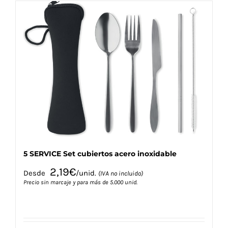
Navidad 🎄 Invierno
Tecnología
Más Regalos
Fabricación
5 SERVICE Set cubiertos acero inoxidable
WooCommerce Cart
2,19
€
Desde
/unid.
(IVA no incluido)
Precio sin marcaje y para más de 5.000 unid.