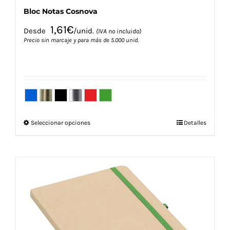
Bloc Notas Cosnova
1,61
€
Desde
/unid.
(IVA no incluido)
Precio sin marcaje y para más de 5.000 unid.
Este
Seleccionar opciones
Detalles
producto
tiene
múltiples
variantes.
Las
opciones
se
pueden
elegir