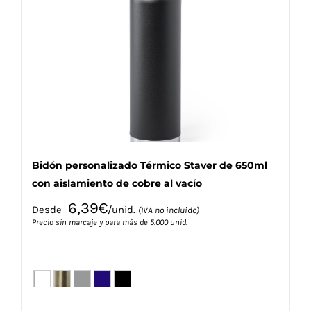
opciones
se
pueden
elegir
en
la
página
de
producto
Bidón personalizado Térmico Staver de 650ml
con aislamiento de cobre al vacío
6,39
€
Desde
/unid.
(IVA no incluido)
Precio sin marcaje y para más de 5.000 unid.