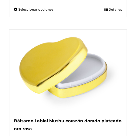
Este
Seleccionar opciones
Detalles
producto
tiene
múltiples
variantes.
Las
opciones
se
pueden
elegir
en
la
página
de
producto
Bálsamo Labial Mushu corazón dorado plateado
oro rosa