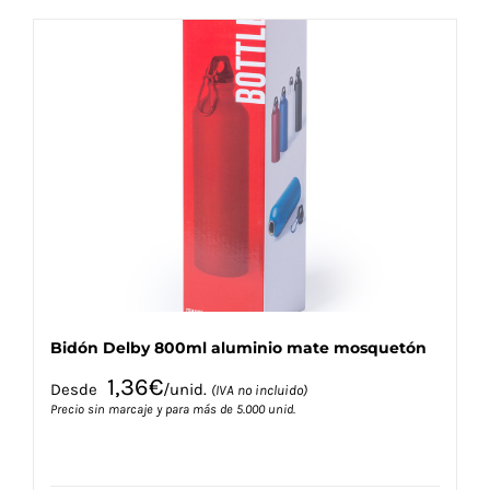
múltiples
variantes.
Las
opciones
se
pueden
elegir
en
la
página
de
producto
Bidón Delby 800ml aluminio mate mosquetón
1,36
€
Desde
/unid.
(IVA no incluido)
Precio sin marcaje y para más de 5.000 unid.