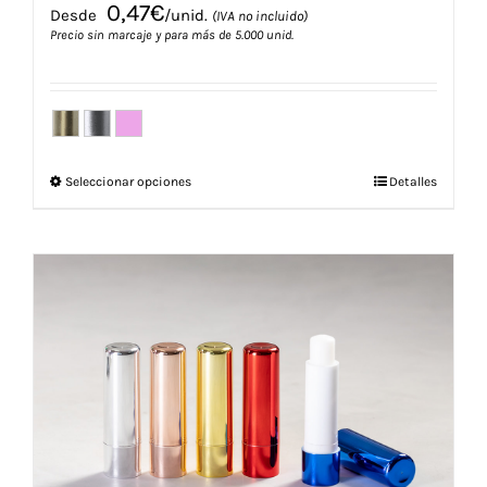
0,47
€
Desde
/unid.
(IVA no incluido)
Precio sin marcaje y para más de 5.000 unid.
Este
Seleccionar opciones
Detalles
producto
tiene
múltiples
variantes.
Las
opciones
se
pueden
elegir
en
la
página