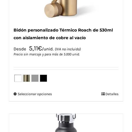
de
producto
Bidón personalizado Térmico Roach de 530ml
con aislamiento de cobre al vacío
5,11
€
Desde
/unid.
(IVA no incluido)
Precio sin marcaje y para más de 5.000 unid.
Este
Seleccionar opciones
Detalles
producto
tiene
múltiples
variantes.
Las