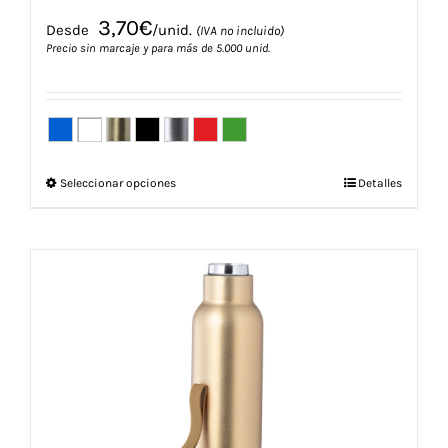
3,70
€
Desde
/unid.
(IVA no incluido)
Precio sin marcaje y para más de 5.000 unid.
Este
Seleccionar opciones
Detalles
producto
tiene
múltiples
variantes.
Las
opciones
se
pueden
elegir
en
la
página