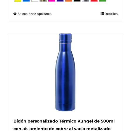
Este
Seleccionar opciones
Detalles
producto
tiene
múltiples
variantes.
Las
opciones
se
pueden
elegir
en
la
página
de
producto
Bidón personalizado Térmico Kungel de 500ml
con aislamiento de cobre al vacío metalizado