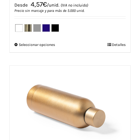
4,57
€
Desde
/unid.
(IVA no incluido)
Precio sin marcaje y para más de 5.000 unid.
Este
Seleccionar opciones
Detalles
producto
tiene
múltiples
variantes.
Las
opciones
se
pueden
elegir
en
la
página
de