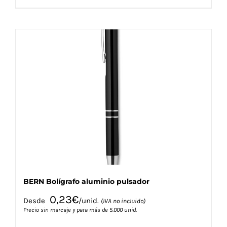
producto
tiene
múltiples
variantes.
Las
opciones
se
pueden
elegir
en
la
página
de
producto
BERN Bolígrafo aluminio pulsador
0,23
€
Desde
/unid.
(IVA no incluido)
Precio sin marcaje y para más de 5.000 unid.