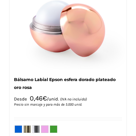
Las
opciones
se
pueden
elegir
en
la
página
de
producto
Bálsamo Labial Epson esfera dorado plateado
oro rosa
0,46
€
Desde
/unid.
(IVA no incluido)
Precio sin marcaje y para más de 5.000 unid.