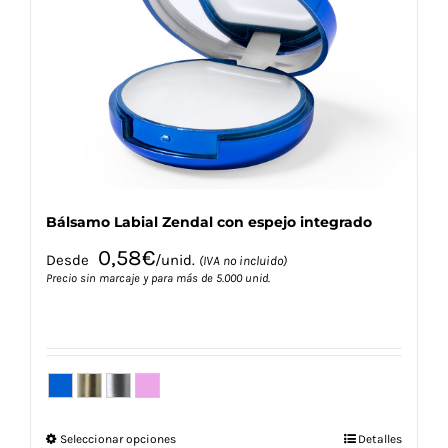
se
pueden
elegir
en
la
página
de
producto
Bálsamo Labial Zendal con espejo integrado
0,58
€
Desde
/unid.
(IVA no incluido)
Precio sin marcaje y para más de 5.000 unid.
Este
Seleccionar opciones
Detalles