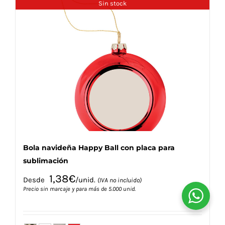
Sin stock
variantes.
Las
opciones
se
pueden
elegir
en
la
página
de
producto
Bola navideña Happy Ball con placa para
sublimación
1,38
€
Desde
/unid.
(IVA no incluido)
Precio sin marcaje y para más de 5.000 unid.