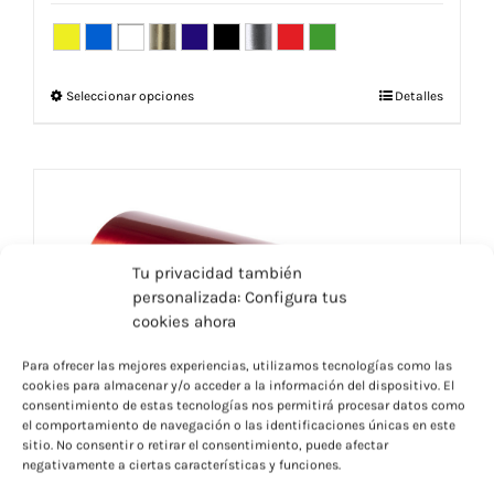
Este
Seleccionar opciones
Detalles
producto
tiene
múltiples
variantes.
Las
opciones
se
Tu privacidad también
pueden
personalizada: Configura tus
elegir
cookies ahora
en
la
Para ofrecer las mejores experiencias, utilizamos tecnologías como las
cookies para almacenar y/o acceder a la información del dispositivo. El
página
consentimiento de estas tecnologías nos permitirá procesar datos como
de
el comportamiento de navegación o las identificaciones únicas en este
producto
sitio. No consentir o retirar el consentimiento, puede afectar
negativamente a ciertas características y funciones.