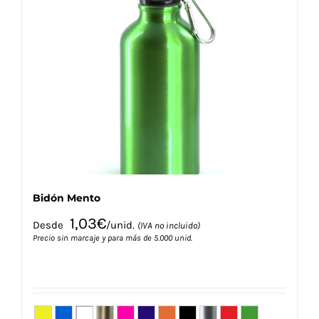
Las
opciones
se
pueden
elegir
en
la
página
de
producto
Bidón Mento
1,03
€
Desde
/unid.
(IVA no incluido)
Precio sin marcaje y para más de 5.000 unid.