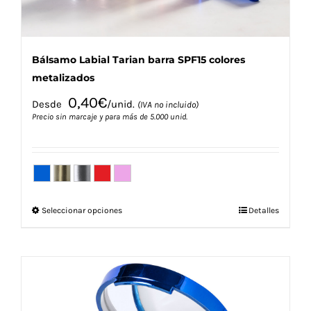
de
producto
Bálsamo Labial Tarian barra SPF15 colores
metalizados
0,40
€
Desde
/unid.
(IVA no incluido)
Precio sin marcaje y para más de 5.000 unid.
Este
Seleccionar opciones
Detalles
producto
tiene
múltiples
variantes.
Las
opciones