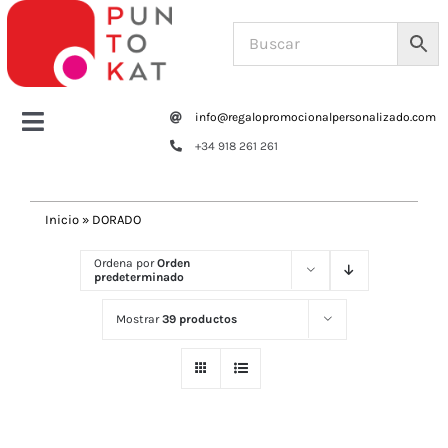
Saltar
al
contenido
info@regalopromocionalpersonalizado.com
Toggle
+34 918 261 261
Navigation
Home
Inicio
»
DORADO
Tazas y botellas
Ordena por
Orden
predeterminado
Bolsas – Mochilas
Mostrar
39 productos
Oficina
Escritura