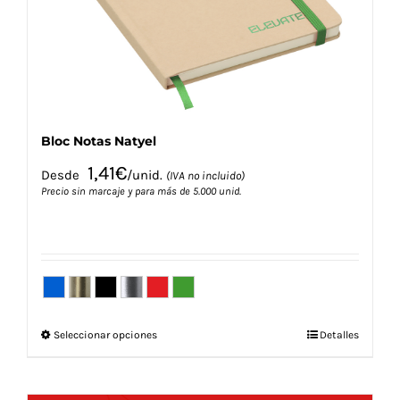
en
la
página
de
producto
Bloc Notas Natyel
1,41
€
Desde
/unid.
(IVA no incluido)
Precio sin marcaje y para más de 5.000 unid.
Este
Seleccionar opciones
Detalles
producto
tiene
múltiples