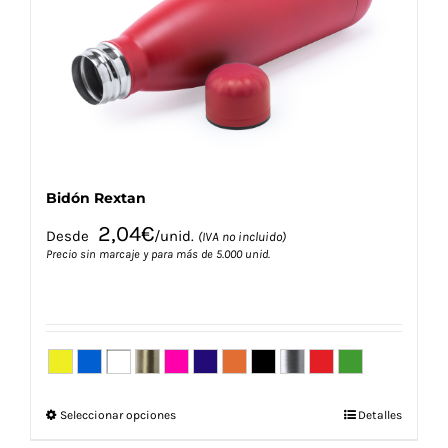
pueden
elegir
en
la
página
de
producto
Bidón Rextan
2,04
€
Desde
/unid.
(IVA no incluido)
Precio sin marcaje y para más de 5.000 unid.
Este
Seleccionar opciones
Detalles
producto