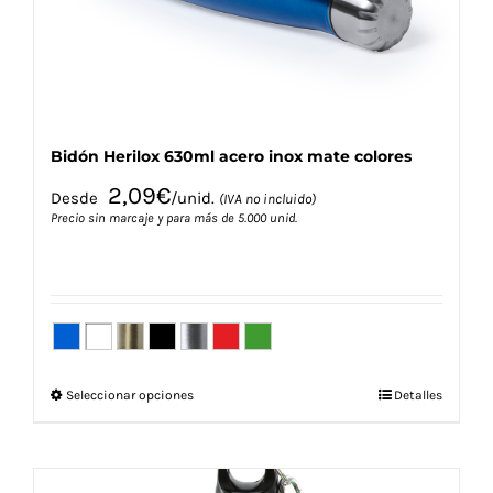
la
página
de
producto
Bidón Herilox 630ml acero inox mate colores
2,09
€
Desde
/unid.
(IVA no incluido)
Precio sin marcaje y para más de 5.000 unid.
Este
Seleccionar opciones
Detalles
producto
tiene
múltiples
variantes.