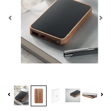
Navidad 🎄 Invierno
Tecnología
Más Regalos
Fabricación
WooCommerce Cart
Previous
Nex