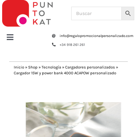
Saltar
al
contenido
info@regalopromocionalpersonalizado.com
Toggle
+34 918 261 261
Navigation
Home
Inicio
»
Shop
»
Tecnología
»
Cargadores personalizados
»
Cargador 15W y power bank 4000 ACAPOW personalizado
Tazas y botellas
Previous
Next
Bolsas – Mochilas
Oficina
Escritura