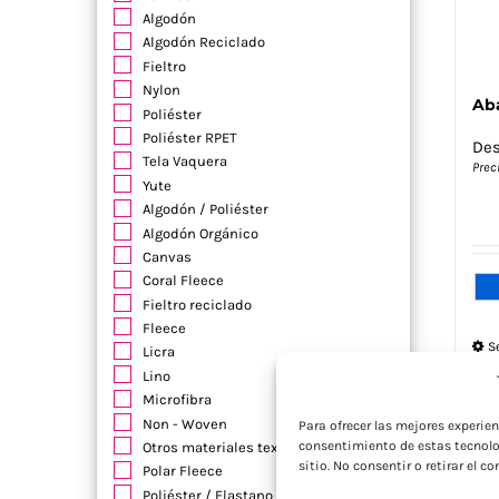
Algodón
Algodón Reciclado
Fieltro
Nylon
Ab
Poliéster
Poliéster RPET
De
Tela Vaquera
Prec
Yute
Algodón / Poliéster
Algodón Orgánico
Canvas
Coral Fleece
Fieltro reciclado
Fleece
S
Licra
o
Lino
Microfibra
Non - Woven
Para ofrecer las mejores experie
consentimiento de estas tecnolo
Otros materiales textiles
sitio. No consentir o retirar el 
Polar Fleece
Poliéster / Elastano