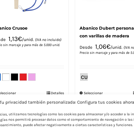
de
de
producto
producto
anico Crusoe
Abanico Dubert persona
con varillas de madera
1,13
€
sde
/unid.
(IVA no incluido)
io sin marcaje y para más de 5.000 unid.
1,06
€
Desde
/unid.
(IVA n
Precio sin marcaje y para más de 5.
Este
Este
eleccionar
Detalles
Seleccionar
pciones
opciones
producto
producto
Tu privacidad también personalizada: Configura tus cookies ahor
tiene
tiene
múltiples
múltiples
ncias, utilizamos tecnologías como las cookies para almacenar y/o acceder a la in
variantes.
variantes.
gías nos permitirá procesar datos como el comportamiento de navegación o las i
consentimiento, puede afectar negativamente a ciertas características y funciones.
Las
Las
opciones
opciones