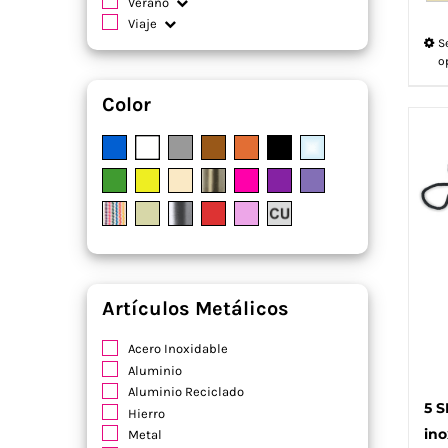
Verano
Viaje
S
o
Color
Artículos Metálicos
Acero Inoxidable
Aluminio
Aluminio Reciclado
5 S
Hierro
ino
Metal