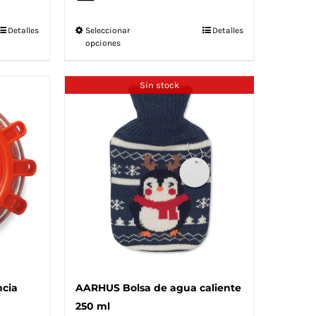
Este
Detalles
Seleccionar
Detalles
opciones
producto
tiene
múltiples
Sin stock
variantes.
Las
opciones
se
pueden
elegir
en
la
página
de
producto
cia
AARHUS Bolsa de agua caliente
250 ml