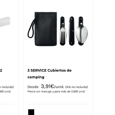
2
3 SERVICE Cubiertos de
camping
3,91
€
Desde
/unid.
o incluido)
(IVA no incluido)
000 unid.
Precio sin marcaje y para más de 5.000 unid.