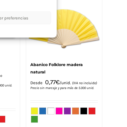
se
pueden
elegir
er preferencias
en
la
página
de
producto
Abanico Folklore madera
natural
no
0,77
€
Desde
/unid.
(IVA no incluido)
000 unid.
Precio sin marcaje y para más de 5.000 unid.