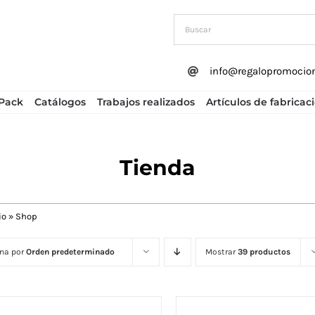
info@regalopromocio
Pack
Catálogos
Trabajos realizados
Artículos de fabricac
Tienda
io
»
Shop
na por
Orden predeterminado
Mostrar
39 productos