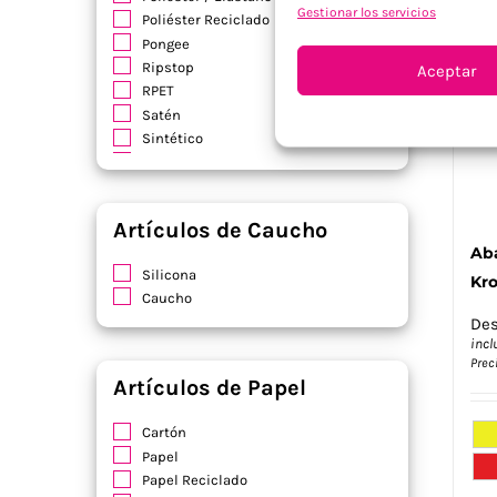
Gestionar los servicios
Poliéster Reciclado
Pongee
Ripstop
Aceptar
RPET
Satén
Sintético
Soft Shell
Terciopelo
Viscosa
Artículos de Caucho
Yute / Algodón
Aba
Silicona
Kro
Caucho
De
incl
Prec
Artículos de Papel
Cartón
Papel
Papel Reciclado