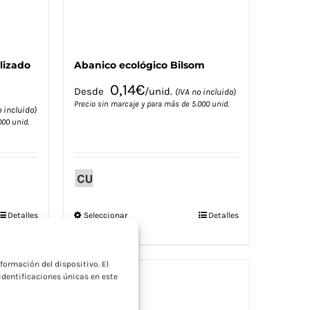
lizado
Abanico ecológico Bilsom
0,14
€
Desde
/unid.
(IVA no incluido)
Precio sin marcaje y para más de 5.000 unid.
o incluido)
000 unid.
Este
Detalles
Seleccionar
Detalles
opciones
producto
a
tiene
múltiples
formación del dispositivo. El
variantes.
dentificaciones únicas en este
Las
opciones