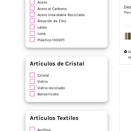
Acero
De
Acero al Carbono
Prec
Acero Inoxidable Reciclado
Aleación de Zinc
Látón
Lona
Plástico (HDEP)
S
o
Artículos de Cristal
Cristal
Vidrio
Vidrio reciclado
Borosilicato
Artículos Textiles
Acrílico