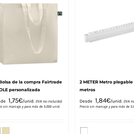
Bolsa de la compra Fairtrade
2 METER Metro plegable 
OLE personalizada
metros
1,75
€
1,84
€
sde
/unid.
Desde
/unid.
(IVA no incluido)
(IVA n
io sin marcaje y para más de 5.000 unid.
Precio sin marcaje y para más de 5.