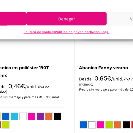
se
se
pueden
pueden
elegir
elegir
Denegar
V
en
en
la
la
Política de Cookies
Política de privacidad
Aviso Legal
página
página
de
de
producto
producto
nico en poliéster 190T
Abanico Fanny verano
nix
0,65
€
Desde
/unid.
(IVA 
incluido)
0,46
€
sde
/unid.
(IVA no
Precio sin marcaje y para más de 5.
uido)
io sin marcaje y para más de 5.000 unid.