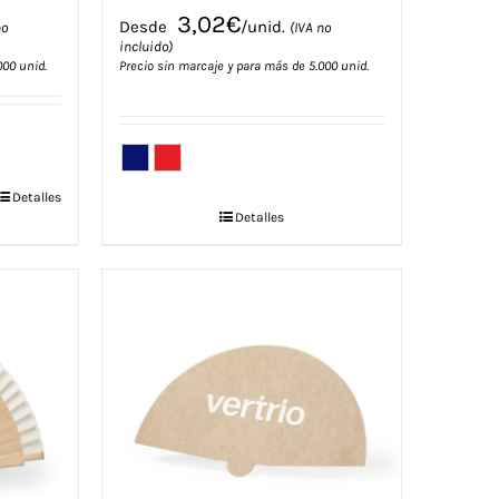
3,02
€
Desde
/unid.
no
(IVA no
incluido)
000 unid.
Precio sin marcaje y para más de 5.000 unid.
Detalles
Detalles