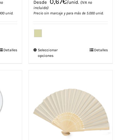
0,67
€
Desde
/unid.
no
(IVA no
incluido)
000 unid.
Precio sin marcaje y para más de 5.000 unid.
Este
Detalles
Seleccionar
Detalles
opciones
producto
tiene
múltiples
variantes.
Las
opciones
se
pueden
elegir
en
la
página
de