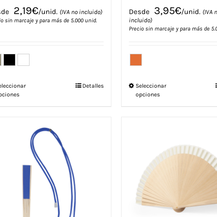
2,19
€
3,95
€
sde
/unid.
Desde
/unid.
(IVA no incluido)
(IVA 
incluido)
io sin marcaje y para más de 5.000 unid.
Precio sin marcaje y para más de 5.
Este
Este
eleccionar
Detalles
Seleccionar
pciones
opciones
producto
producto
tiene
tiene
múltiples
múltiples
variantes.
variantes.
Las
Las
opciones
opciones
se
se
pueden
pueden
elegir
elegir
en
en
la
la
página
página