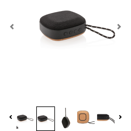
Navidad 🎄 Invierno
Tecnología
Más Regalos
Fabricación
WooCommerce Cart
Previous
Nex