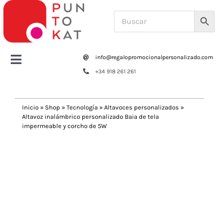
Saltar
al
contenido
info@regalopromocionalpersonalizado.com
Toggle
+34 918 261 261
Navigation
Home
Inicio
»
Shop
»
Tecnología
»
Altavoces personalizados
»
Altavoz inalámbrico personalizado Baia de tela
Tazas y botellas
impermeable y corcho de 5W
Previous
Next
Bolsas – Mochilas
Oficina
Escritura