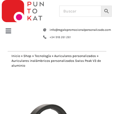
Saltar
al
contenido
info@regalopromocionalpersonalizado.com
Toggle
+34 918 261 261
Navigation
Home
Inicio
»
Shop
»
Tecnología
»
Auriculares personalizados
»
Auriculares inalámbricos personalizados Swiss Peak V3 de
Tazas y botellas
aluminio
Previous
Next
Bolsas – Mochilas
Oficina
Escritura