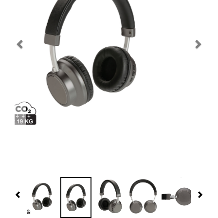
Navidad 🎄 Invierno
Tecnología
Más Regalos
Fabricación
WooCommerce Cart
Previous
Nex