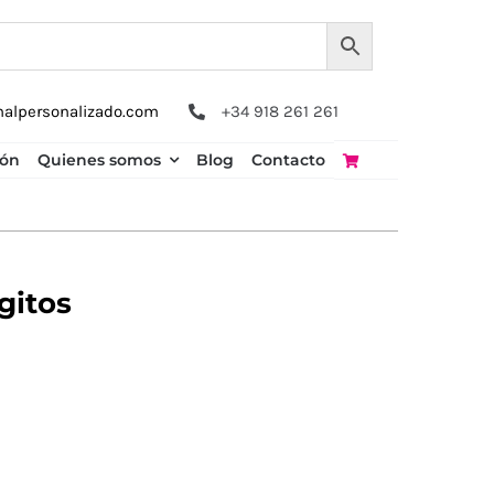
nalpersonalizado.com
+34 918 261 261
ión
Quienes somos
Blog
Contacto
gitos