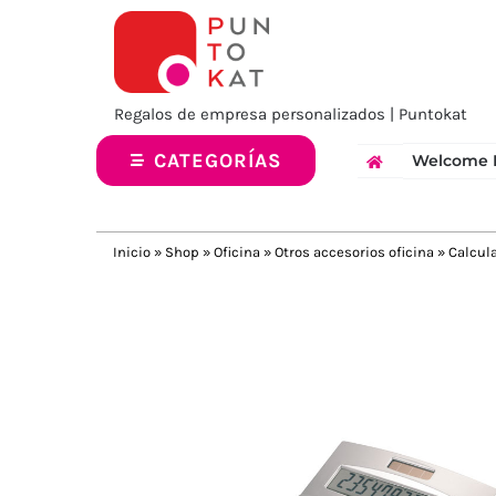
Saltar
al
contenido
Regalos de empresa personalizados | Puntokat
CATEGORÍAS
Welcome 
Inicio
»
Shop
»
Oficina
»
Otros accesorios oficina
»
Calcula
Previous