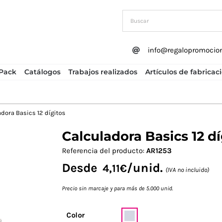
info@regalopromocio
Pack
Catálogos
Trabajos realizados
Artículos de fabricac
dora Basics 12 dígitos
Calculadora Basics 12 dí
Next
Referencia del producto:
AR1253
Desde
/unid.
4,11
€
(IVA no incluido)
Precio sin marcaje y para más de 5.000 unid.
Color