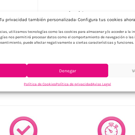
Descripción
Tu privacidad también personalizada: Configura tus cookies ahor
Diseño funcional con alimentación solar y
ncias, utilizamos tecnologías como las cookies para almacenar y/o acceder a la in
promocional para oficinas, congresos o k
gías nos permitirá procesar datos como el comportamiento de navegación o las i
convierte en una opción práctica y econó
consentimiento, puede afectar negativamente a ciertas características y funciones.
Denegar
V
SKU:
AR1253-16
Categorías:
Oficina
,
Otros accesorios oficina
Política de Cookies
Política de privacidad
Aviso Legal