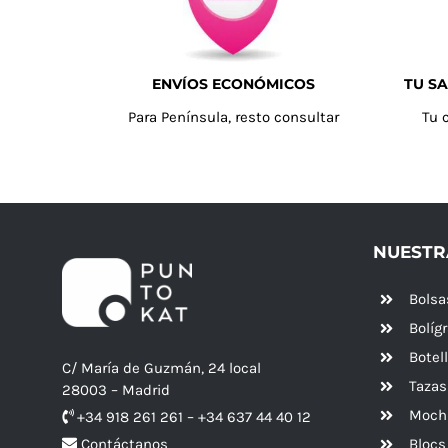
ENVÍOS ECONÓMICOS
TU SA
Para Península, resto consultar
Tu 
NUESTR
Bolsa
Bolíg
Botel
C/ María de Guzmán, 24 local
Tazas
28003 – Madrid
Mochi
+34 918 261 261 – +34 637 44 40 12
Blocs
Contáctanos