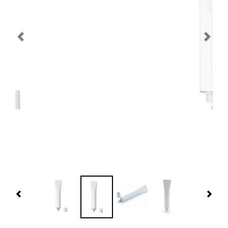
Navidad 🎄 Invierno
Tecnología
Más Regalos
Fabricación
WooCommerce Cart
Previous
Nex