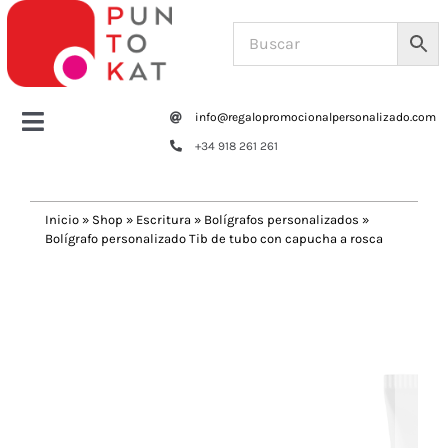
Saltar
al
contenido
info@regalopromocionalpersonalizado.com
Toggle
+34 918 261 261
Navigation
Home
Inicio
»
Shop
»
Escritura
»
Bolígrafos personalizados
»
Bolígrafo personalizado Tib de tubo con capucha a rosca
Tazas y botellas
Previous
Next
Bolsas – Mochilas
Oficina
Escritura