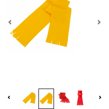
Navidad 🎄 Invierno
Tecnología
Más Regalos
Fabricación
WooCommerce Cart
Previous
Nex