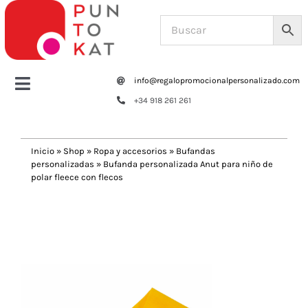
Saltar
al
contenido
info@regalopromocionalpersonalizado.com
Toggle
+34 918 261 261
Navigation
Home
Inicio
»
Shop
»
Ropa y accesorios
»
Bufandas
personalizadas
»
Bufanda personalizada Anut para niño de
Tazas y botellas
polar fleece con flecos
Previous
Next
Bolsas – Mochilas
Oficina
Escritura