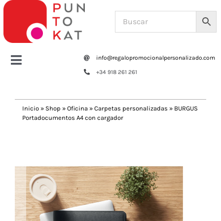
Saltar
al
contenido
info@regalopromocionalpersonalizado.com
Toggle
+34 918 261 261
Navigation
Home
Inicio
»
Shop
»
Oficina
»
Carpetas personalizadas
»
BURGUS
Portadocumentos A4 con cargador
Tazas y botellas
Previous
Next
Bolsas – Mochilas
Oficina
Escritura