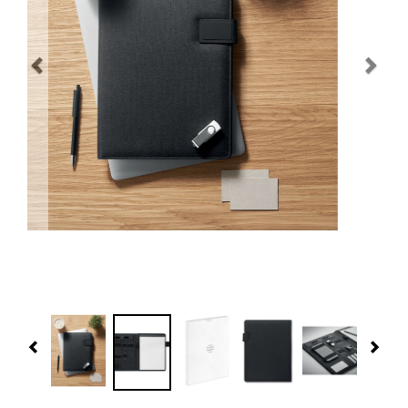
Navidad 🎄 Invierno
Tecnología
Más Regalos
Fabricación
WooCommerce Cart
Previous
Nex