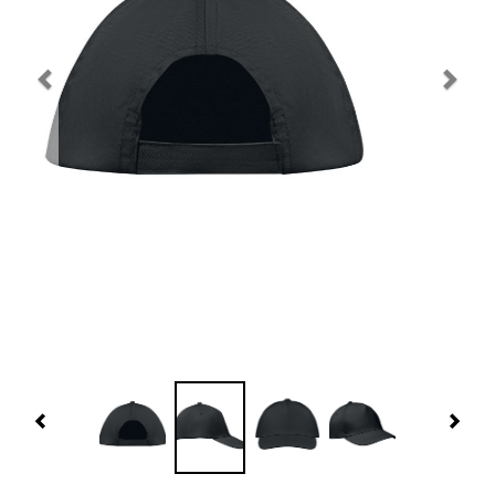
Navidad 🎄 Invierno
Tecnología
Más Regalos
Fabricación
WooCommerce Cart
Previous
Nex