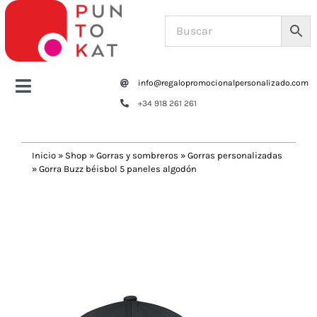
Saltar
al
contenido
info@regalopromocionalpersonalizado.com
Toggle
+34 918 261 261
Navigation
Home
Inicio
»
Shop
»
Gorras y sombreros
»
Gorras personalizadas
»
Gorra Buzz béisbol 5 paneles algodón
Tazas y botellas
Previous
Next
Bolsas – Mochilas
Oficina
Escritura