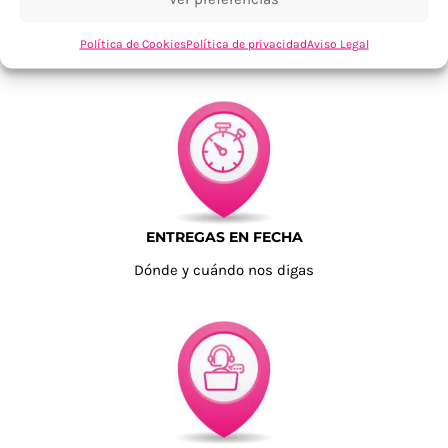
TU SATISFACCIÓN = LA NUESTRA
Política de Cookies
Política de privacidad
Aviso Legal
Tu confianza, nuestro objetivo
ENTREGAS EN FECHA
Dónde y cuándo nos digas