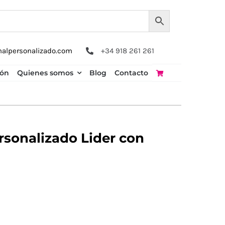
nalpersonalizado.com
+34 918 261 261
ión
Quienes somos
Blog
Contacto
rsonalizado Lider con