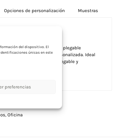
Opciones de personalización
Muestras
a
formación del dispositivo. El
o de suave acabado y soporte plegable
dentificaciones únicas en este
a marcaje en tampografía personalizada. Ideal
aderos con funcionalidad plegable y
er preferencias
dos
,
Oficina