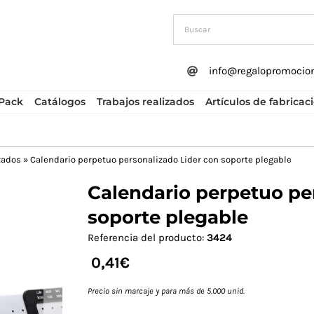
info@regalopromocio
Pack
Catálogos
Trabajos realizados
Artículos de fabricac
zados
»
Calendario perpetuo personalizado Lider con soporte plegable
Calendario perpetuo pe
Next
soporte plegable
Referencia del producto:
3424
0,41
€
Precio sin marcaje y para más de 5.000 unid.