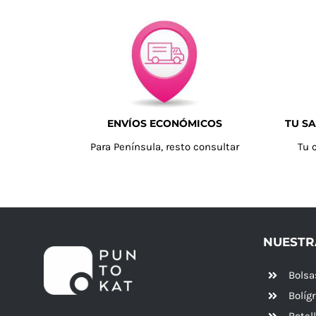
ENVÍOS ECONÓMICOS
TU SA
Para Península, resto consultar
Tu 
NUESTR
Bolsa
Bolíg
Botel