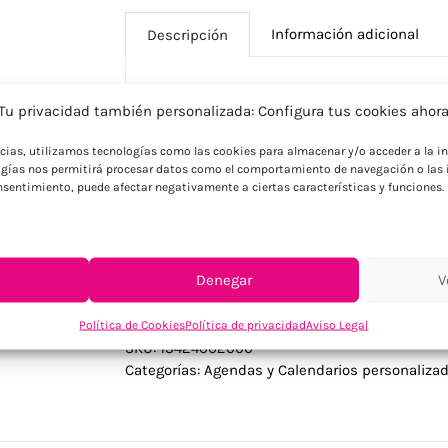
Información adicional
Descripción
Tu privacidad también personalizada: Configura tus cookies ahor
Descripción
ncias, utilizamos tecnologías como las cookies para almacenar y/o acceder a la in
Calendario perpetuo fabricado con cuerp
gías nos permitirá procesar datos como el comportamiento de navegación o las i
funcional. Cuenta con banda inferior par
consentimiento, puede afectar negativamente a ciertas características y funciones.
para empresas que buscan productos dur
superficie de marcaje optimizada.
Denegar
V
Política de Cookies
Política de privacidad
Aviso Legal
SKU:
13424002000
Categorías:
Agendas y Calendarios personaliza