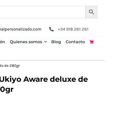
nalpersonalizado.com
+34 918 261 261
ión
Quienes somos
Blog
Contacto
ado de 280gr
 Ukiyo Aware deluxe de
80gr