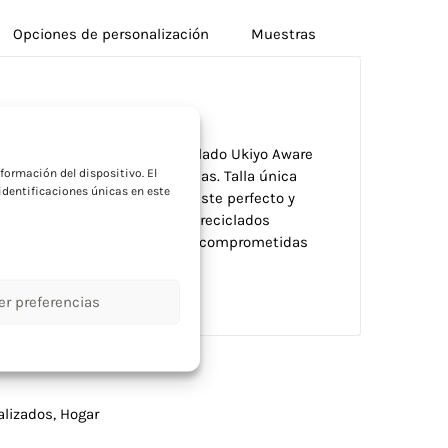
Opciones de personalización
Muestras
a
jo fabricado en algodón reciclado Ukiyo Aware
formación del dispositivo. El
cocinas modernas y cotidianas. Talla única
dentificaciones únicas en este
n correas ajustables para ajuste perfecto y
or AWARE que valida materiales reciclados
ater.org. Ideal para empresas comprometidas
 funcionales y responsables.
er preferencias
alizados
,
Hogar