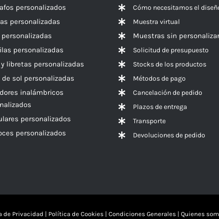
rafos personalizados
Cómo necesitamos el diseñ
las personalizadas
Muestra virtual
 personalizadas
Muestras sin personaliza
las personalizadas
Solicitud de presupuesto
 y libretas personalizadas
Stocks de los productos
 de sol personalizadas
Métodos de pago
dores inalámbricos
Cancelación de pedido
nalizados
Plazos de entrega
ulares personalizados
Transporte
voces
personalizados
Devoluciones de pedido
ca de Privacidad
|
Política de Cookies
|
Condiciones Generales
|
Quienes som