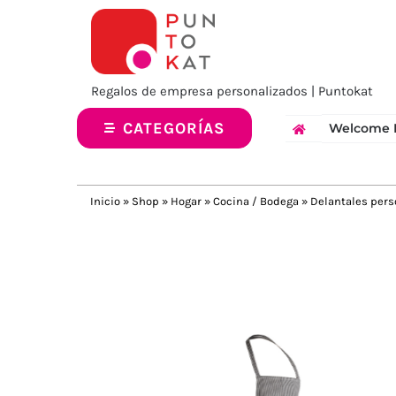
Saltar
al
contenido
Regalos de empresa personalizados | Puntokat
CATEGORÍAS
Welcome 
Inicio
»
Shop
»
Hogar
»
Cocina / Bodega
»
Delantales pers
Previous