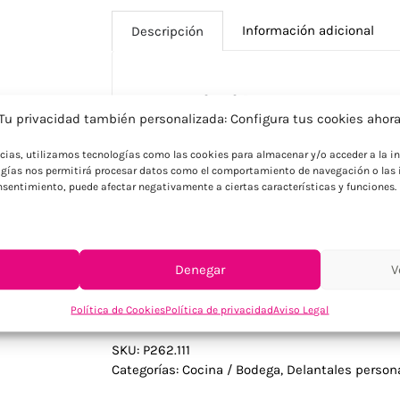
Información adicional
Descripción
Descripción
Tu privacidad también personalizada: Configura tus cookies ahor
Impulsa tu marca con este delantal de lu
ncias, utilizamos tecnologías como las cookies para almacenar y/o acceder a la in
de 280gr cuidadosamente diseñado para 
gías nos permitirá procesar datos como el comportamiento de navegación o las i
adaptable a todos los tipos y tamaños co
consentimiento, puede afectar negativamente a ciertas características y funciones.
bolsillo frontal práctico. Incluye trazad
genuinos y 2% de ganancias se dona a W
con la sostenibilidad que buscan regalos
Denegar
V
Política de Cookies
Política de privacidad
Aviso Legal
SKU:
P262.111
Categorías:
Cocina / Bodega
,
Delantales person