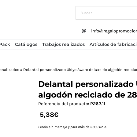
info@regalopromocio
Pack
Catálogos
Trabajos realizados
Artículos de fabricac
onalizados
»
Delantal personalizado Ukiyo Aware deluxe de algodón recicl
Delantal personalizado
Next
algodón reciclado de 2
Referencia del producto:
P262.11
5,38
€
Precio sin marcaje y para más de 5.000 unid.