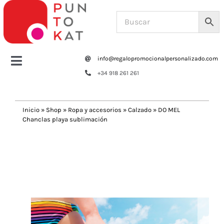
Saltar
al
contenido
info@regalopromocionalpersonalizado.com
Toggle
+34 918 261 261
Navigation
Home
Inicio
»
Shop
»
Ropa y accesorios
»
Calzado
»
DO MEL
Chanclas playa sublimación
Tazas y botellas
Previous
Next
Bolsas – Mochilas
Oficina
Escritura