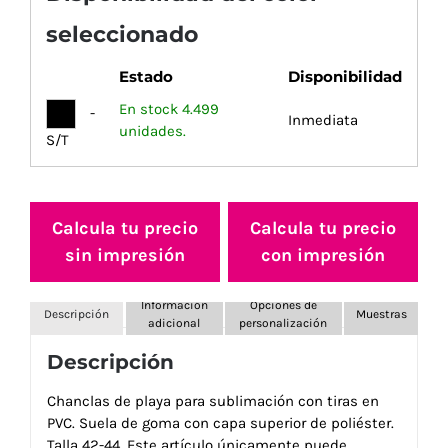
seleccionado
Estado
Disponibilidad
En stock 4.499
-
Inmediata
unidades.
S/T
Calcula tu precio
Calcula tu precio
sin impresión
con impresión
Información
Opciones de
Descripción
Muestras
adicional
personalización
Descripción
Chanclas de playa para sublimación con tiras en
PVC. Suela de goma con capa superior de poliéster.
Talla 42-44. Este artículo únicamente puede