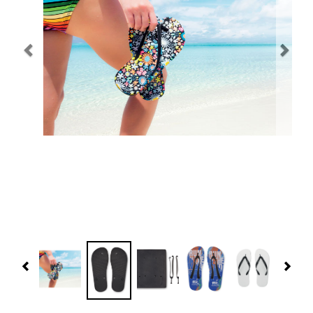
Navidad 🎄 Invierno
Tecnología
Más Regalos
Fabricación
WooCommerce Cart
Previous
Nex