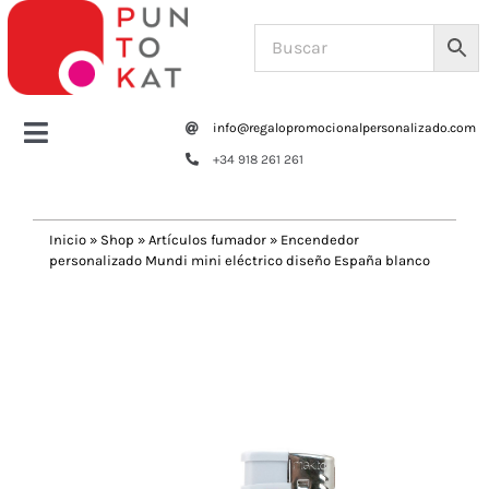
Saltar
al
contenido
info@regalopromocionalpersonalizado.com
Toggle
+34 918 261 261
Navigation
Home
Inicio
»
Shop
»
Artículos fumador
»
Encendedor
personalizado Mundi mini eléctrico diseño España blanco
Tazas y botellas
Previous
Next
Bolsas – Mochilas
Oficina
Escritura