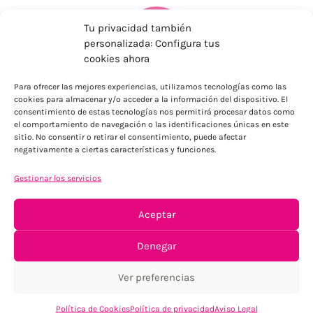
Tu privacidad también
personalizada: Configura tus
cookies ahora
Para ofrecer las mejores experiencias, utilizamos tecnologías como las
cookies para almacenar y/o acceder a la información del dispositivo. El
ENVÍOS ECONÓMICOS
consentimiento de estas tecnologías nos permitirá procesar datos como
Para Península, resto consultar
el comportamiento de navegación o las identificaciones únicas en este
sitio. No consentir o retirar el consentimiento, puede afectar
negativamente a ciertas características y funciones.
Gestionar los servicios
Aceptar
Denegar
TU SATISFACCIÓN = LA NUESTRA
Ver preferencias
Tu confianza, nuestro objetivo
Política de Cookies
Política de privacidad
Aviso Legal