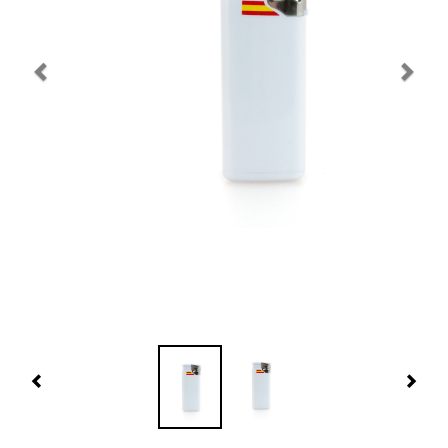
Navidad 🎄 Invierno
Tecnología
Más Regalos
Fabricación
WooCommerce Cart
Previous
Nex