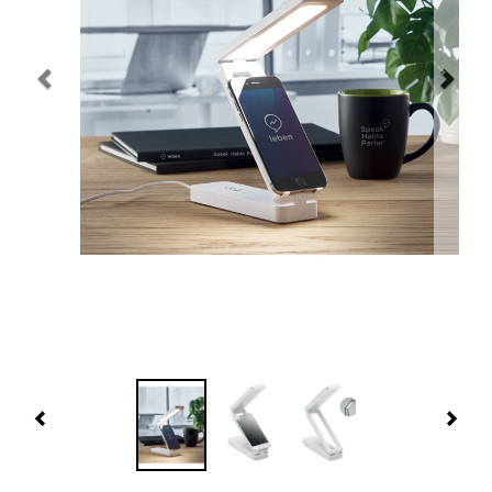
Navidad 🎄 Invierno
Tecnología
Más Regalos
Fabricación
WooCommerce Cart
Previous
Nex