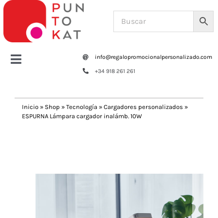
Saltar
al
contenido
info@regalopromocionalpersonalizado.com
Toggle
+34 918 261 261
Navigation
Home
Inicio
»
Shop
»
Tecnología
»
Cargadores personalizados
»
ESPURNA Lámpara cargador inalámb. 10W
Tazas y botellas
Previous
Next
Bolsas – Mochilas
Oficina
Escritura