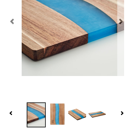
Navidad 🎄 Invierno
Tecnología
Más Regalos
Fabricación
WooCommerce Cart
Previous
Nex