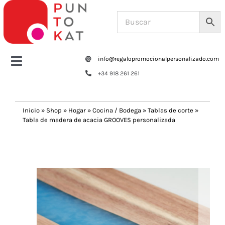
Saltar
al
contenido
info@regalopromocionalpersonalizado.com
Toggle
+34 918 261 261
Navigation
Home
Inicio
»
Shop
»
Hogar
»
Cocina / Bodega
»
Tablas de corte
»
Tabla de madera de acacia GROOVES personalizada
Tazas y botellas
Previous
Next
Bolsas – Mochilas
Oficina
Escritura