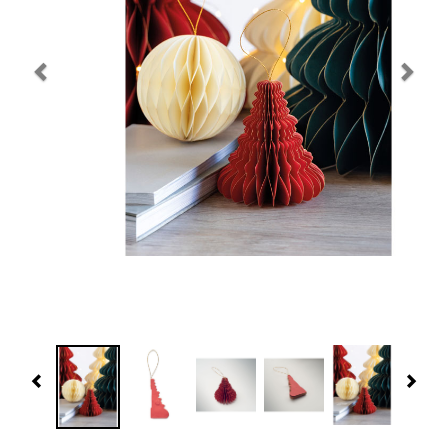
Navidad 🎄 Invierno
Tecnología
Más Regalos
Fabricación
WooCommerce Cart
Previous
Nex