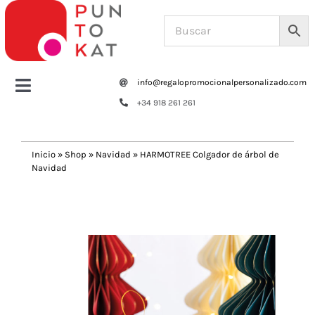
Saltar
al
contenido
info@regalopromocionalpersonalizado.com
Toggle
+34 918 261 261
Navigation
Home
Inicio
»
Shop
»
Navidad
»
HARMOTREE Colgador de árbol de
Navidad
Tazas y botellas
Previous
Next
Bolsas – Mochilas
Oficina
Escritura