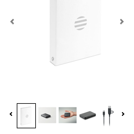
Navidad 🎄 Invierno
Tecnología
Más Regalos
Fabricación
WooCommerce Cart
Previous
Nex