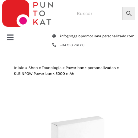
Saltar
al
contenido
info@regalopromocionalpersonalizado.com
Toggle
+34 918 261 261
Navigation
Home
Inicio
»
Shop
»
Tecnología
»
Power bank personalizadas
»
KLEINPOW Power bank 5000 mAh
Tazas y botellas
Previous
Next
Bolsas – Mochilas
Oficina
Escritura