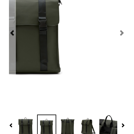
Navidad 🎄 Invierno
Tecnología
Más Regalos
Fabricación
WooCommerce Cart
Previous
Nex