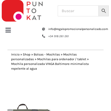
Saltar
al
contenido
info@regalopromocionalpersonalizado.com
Toggle
+34 918 261 261
Navigation
Home
Inicio
»
Shop
»
Bolsas - Mochilas
»
Mochilas
personalizadas
»
Mochilas para ordenador / tablet
»
Tazas y botellas
Mochila personalizada VINGA Baltimore minimalista
repelente al agua
Bolsas – Mochilas
Previous
Next
Oficina
Escritura