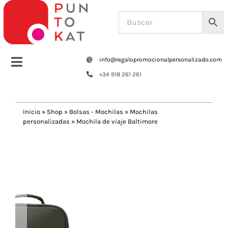
Saltar
al
contenido
info@regalopromocionalpersonalizado.com
Toggle
+34 918 261 261
Navigation
Home
Inicio
»
Shop
»
Bolsas - Mochilas
»
Mochilas
personalizadas
»
Mochila de viaje Baltimore
Tazas y botellas
Previous
Next
Bolsas – Mochilas
Oficina
Escritura