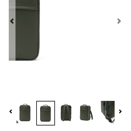
Navidad 🎄 Invierno
Tecnología
Más Regalos
Fabricación
WooCommerce Cart
Previous
Nex