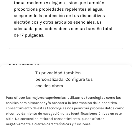
toque moderno y elegante, sino que también
proporciona propiedades repelentes al agua,
asegurando la protección de tus dispositivos
electrónicos y otros artículos esenciales. Es
adecuada para ordenadores con un tamaño total
de 17 pulgadas.
SKU:
500318-XI
Categorías:
Artículos para Welcome Pack
,
Bolsas -
Tu privacidad también
Mochilas
,
Mochilas personalizadas
,
Regalos Premium
personalizada: Configura tus
cookies ahora
Para ofrecer las mejores experiencias, utilizamos tecnologías como las
cookies para almacenar y/o acceder a la información del dispositivo. El
consentimiento de estas tecnologías nos permitirá procesar datos como
el comportamiento de navegación o las identificaciones únicas en este
sitio. No consentir o retirar el consentimiento, puede afectar
negativamente a ciertas características y funciones.