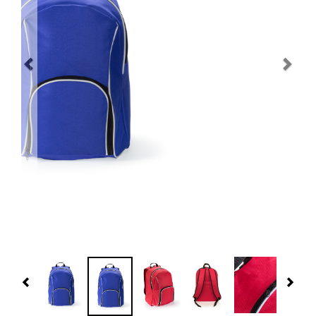
Navidad 🎄 Invierno
Tecnología
Más Regalos
Fabricación
WooCommerce Cart
Previous
Nex