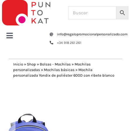
Saltar
al
contenido
info@regalopromocionalpersonalizado.com
Toggle
+34 918 261 261
Navigation
Home
Inicio
»
Shop
»
Bolsas - Mochilas
»
Mochilas
personalizadas
»
Mochilas básicas
»
Mochila
Tazas y botellas
personalizada Yondix de poliéster 600D con ribete blanco
Previous
Next
Bolsas – Mochilas
Oficina
Escritura