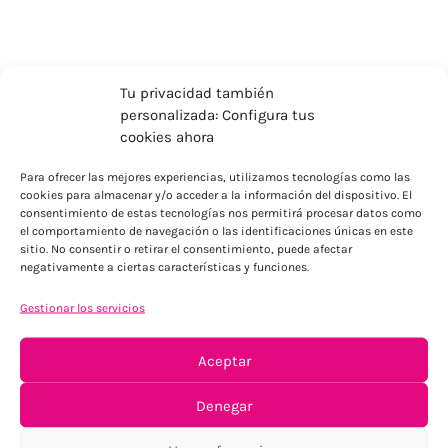
Tu privacidad también
personalizada: Configura tus
cookies ahora
Para ofrecer las mejores experiencias, utilizamos tecnologías como las
cookies para almacenar y/o acceder a la información del dispositivo. El
consentimiento de estas tecnologías nos permitirá procesar datos como
el comportamiento de navegación o las identificaciones únicas en este
sitio. No consentir o retirar el consentimiento, puede afectar
ENVÍOS ECONÓMICOS
negativamente a ciertas características y funciones.
Para Península, resto consultar
Gestionar los servicios
Aceptar
Denegar