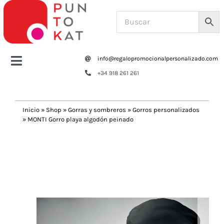
Saltar
al
contenido
info@regalopromocionalpersonalizado.com
Toggle
+34 918 261 261
Navigation
Home
Inicio
»
Shop
»
Gorras y sombreros
»
Gorros personalizados
»
MONTI Gorro playa algodón peinado
Tazas y botellas
Previous
Next
Bolsas – Mochilas
Oficina
Escritura