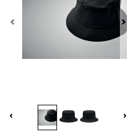
Navidad 🎄 Invierno
Tecnología
Más Regalos
Fabricación
WooCommerce Cart
Previous
Nex