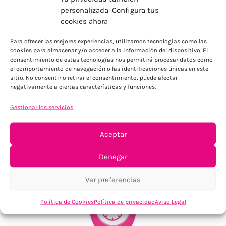
personalizada: Configura tus
cookies ahora
ENVÍOS ECONÓMICOS
Para ofrecer las mejores experiencias, utilizamos tecnologías como las
Para Península, resto consultar
cookies para almacenar y/o acceder a la información del dispositivo. El
consentimiento de estas tecnologías nos permitirá procesar datos como
el comportamiento de navegación o las identificaciones únicas en este
sitio. No consentir o retirar el consentimiento, puede afectar
negativamente a ciertas características y funciones.
Gestionar los servicios
Aceptar
TU SATISFACCIÓN = LA NUESTRA
Denegar
Tu confianza, nuestro objetivo
Ver preferencias
Política de Cookies
Política de privacidad
Aviso Legal